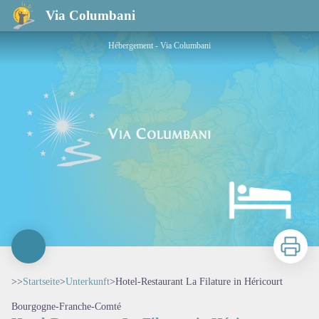
Hotel-Restaurant La Filature in Héricourt
Via Columbani
Hébergement - Via Columbani
Zu druck
>>
Startseite
>
Unterkunft
>
Hotel-Restaurant La Filature in Héricourt
Bourgogne-Franche-Comté