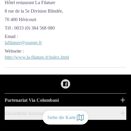
Hôtel restaurant La Filature
8 rue de la 5e Division Blindée,
70 400 Héricourt
Tél : 0033 (0) 384 568 080
Email
:
lafilature@orange.fr
Webseite
:
http://www.la-filature.fr/index.html
Partenariat Via Columbani
Zusätzliche Informationen
Siehe die Karte