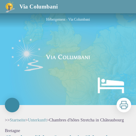
Chambres d'hôtes Stretcha in Châteaubourg
Via Columbani
Hébergement - Via Columbani
Zu druck
>>
Startseite
>
Unterkunft
>
Chambres d'hôtes Stretcha in Châteaubourg
Bretagne