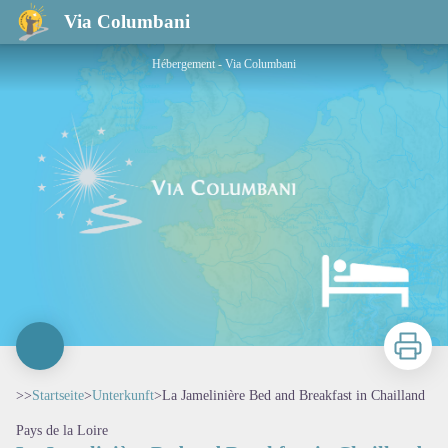
La Jamelinière Bed and Breakfast in Chailland
Via Columbani
Hébergement - Via Columbani
Zu druck
>>
Startseite
>
Unterkunft
>
La Jamelinière Bed and Breakfast in Chailland
Pays de la Loire