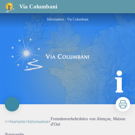
Fremdenverkehrsbüro von Alençon, Maison d'Ozé
Via Columbani
Information - Via Columbani
Zu druck
Fremdenverkehrsbüro von Alençon, Maison
>>
Startseite
>
Information
>
d'Ozé
Normandie