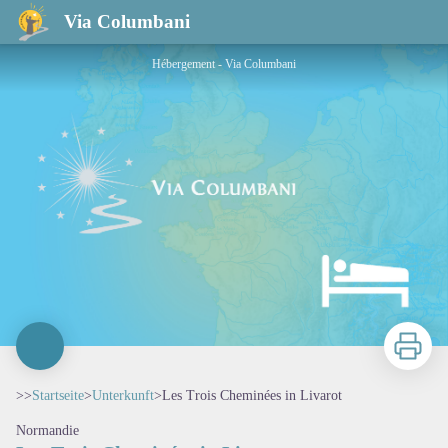
Les Trois Cheminées in Livarot
Via Columbani
Hébergement - Via Columbani
Zu druck
>>
Startseite
>
Unterkunft
>
Les Trois Cheminées in Livarot
Normandie