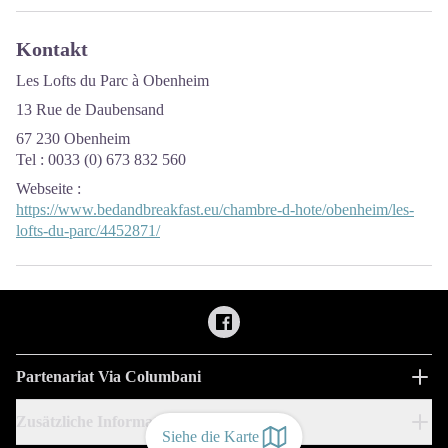
Kontakt
Les Lofts du Parc à Obenheim
13 Rue de Daubensand
67 230 Obenheim
Tel : 0033 (0) 673 832 560
Webseite
:
https://www.bedandbreakfast.eu/chambre-d-hote/obenheim/les-
lofts-du-parc/4452871/
Partenariat Via Columbani
Zusätzliche Informationen
Siehe die Karte