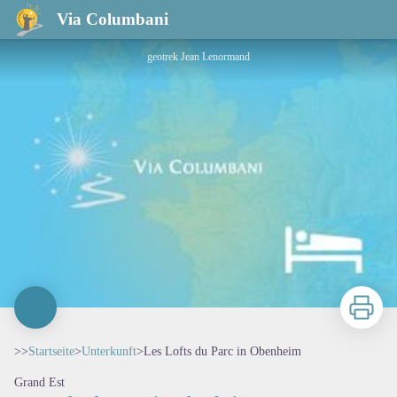
Les Lofts du Parc in Obenheim
Via Columbani
geotrek Jean Lenormand
Zu druck
>>
Startseite
>
Unterkunft
>
Les Lofts du Parc in Obenheim
Grand Est