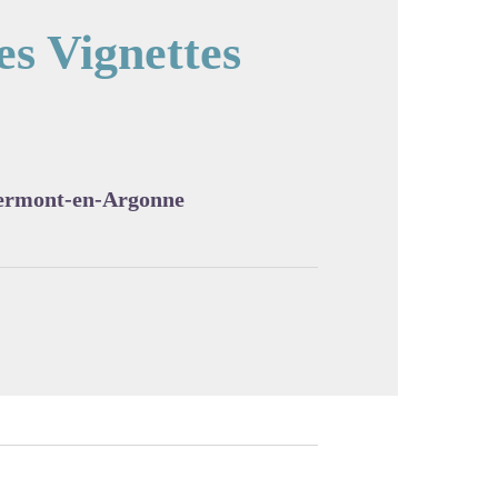
es Vignettes
cture in full screen
lermont-en-Argonne