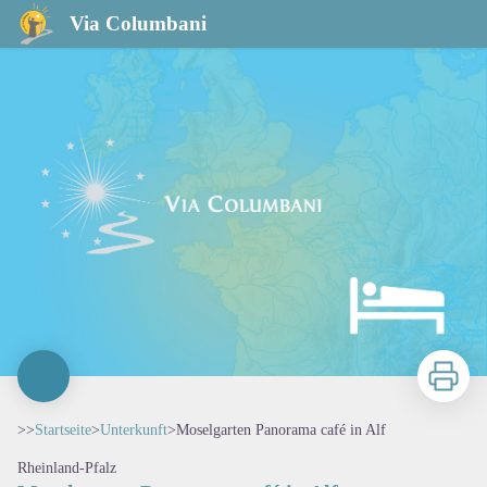
Moselgarten Panorama café in Alf
Via Columbani
Zu druck
>>
Startseite
>
Unterkunft
>
Moselgarten Panorama café in Alf
Rheinland-Pfalz