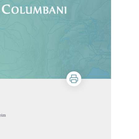
Zu drucken
heim