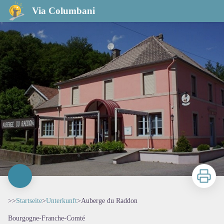
Auberge du Raddon
Via Columbani
Zu druck
>>
Startseite
>
Unterkunft
>
Auberge du Raddon
Bourgogne-Franche-Comté