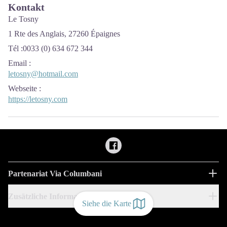
Kontakt
Le Tosny
1 Rte des Anglais, 27260 Épaignes
Tél :0033 (0) 634 672 344
Email
:
letosny@hotmail.com
Webseite
:
https://letosny.com
Partenariat Via Columbani
Zusätzliche Informationen
Siehe die Karte