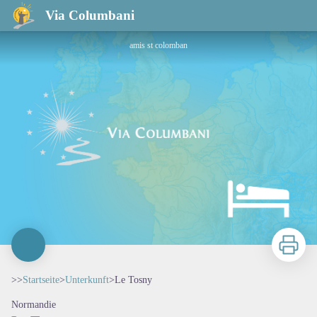
Le Tosny
Via Columbani
amis st colomban
Zu druck
>>
Startseite
>
Unterkunft
>
Le Tosny
Normandie