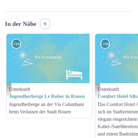
In der Nähe
9
Unterkunft
Unterkunft
Unterkunft
Unterkunft
Hébergement - Via Columbani
Hébergement - Via Columb
Jugendherberge Le Robec in Rouen
Comfort Hotel Alb
Jugendherberge an der Via Columbani
Das Comfort Hotel 
beim Verlassen der Stadt Rouen
sich im Stadtzentrum
elegant eingerichtet
Kabel-/Satellitenfer
und einem Badezimm