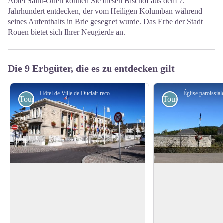
Abtei Saint-Ouen können Sie diesen Bischof aus dem 7.
Jahrhundert entdecken, der vom Heiligen Kolumban während
seines Aufenthalts in Brie gesegnet wurde. Das Erbe der Stadt
Rouen bietet sich Ihrer Neugierde an.
Die 9 Erbgüter, die es zu entdecken gilt
Hôtel de Ville de Duclair reconstruit en 1960 - Amis saint Colomban
Touristisch
Touristisch
Rathaus von Duclair
Abtei Saint-George
de Boscherville
Obwohl die Anwesenheit von Menschen
Im Jahr 1055 richtet
durch die Existenz eines gallischen
Chambellan in der k
View picture in full screen
Lagers bestätigt wird, erlebte Duroclarum
eine Gemeinschaft v
(eine schöne Stadt) erst nach der