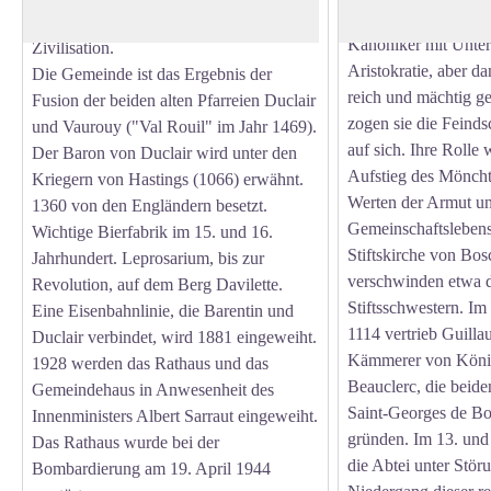
Zunächst lehrten und
römischen Invasion eine bedeutende
Kanoniker mit Unter
Zivilisation.
Aristokratie, aber d
Die Gemeinde ist das Ergebnis der
reich und mächtig g
Fusion der beiden alten Pfarreien Duclair
zogen sie die Feinds
und Vaurouy ("Val Rouil" im Jahr 1469).
auf sich. Ihre Rolle
Der Baron von Duclair wird unter den
Aufstieg des Möncht
Kriegern von Hastings (1066) erwähnt.
Werten der Armut u
1360 von den Engländern besetzt.
Gemeinschaftslebens
Wichtige Bierfabrik im 15. und 16.
Stiftskirche von Bos
Jahrhundert. Leprosarium, bis zur
verschwinden etwa d
Revolution, auf dem Berg Davilette.
Stiftsschwestern. Im
Eine Eisenbahnlinie, die Barentin und
1114 vertrieb Guilla
Duclair verbindet, wird 1881 eingeweiht.
Kämmerer von König
1928 werden das Rathaus und das
Beauclerc, die beide
Gemeindehaus in Anwesenheit des
Saint-Georges de Bo
Innenministers Albert Sarraut eingeweiht.
gründen. Im 13. und 
Das Rathaus wurde bei der
die Abtei unter Stör
Bombardierung am 19. April 1944