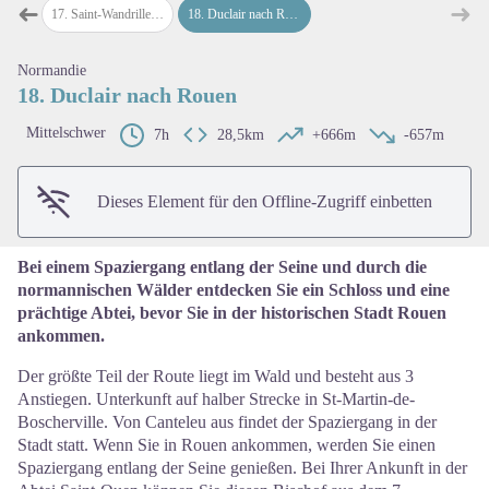
➜
➜
le-Rançon
17
.
Saint-Wandrille-Rançon nach Duclair
18
.
Duclair nach Rouen
map.drawer.prev
map
Normandie
View picture in full screen
18. Duclair nach Rouen
Mittelschwer
7h
28,5km
+666m
-657m
Dieses Element für den Offline-Zugriff einbetten
Bei einem Spaziergang entlang der Seine und durch die
normannischen Wälder entdecken Sie ein Schloss und eine
prächtige Abtei, bevor Sie in der historischen Stadt Rouen
ankommen.
Der größte Teil der Route liegt im Wald und besteht aus 3
Anstiegen. Unterkunft auf halber Strecke in St-Martin-de-
Boscherville. Von Canteleu aus findet der Spaziergang in der
Stadt statt. Wenn Sie in Rouen ankommen, werden Sie einen
Spaziergang entlang der Seine genießen. Bei Ihrer Ankunft in der