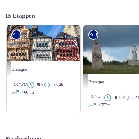
15 Etappen
Zu Fuss
Zu Fuss
Guingamp
Bretagne
Vallée des Saints - Amis Bretons d
Bretagne
Schwer
9h6
36,4km
+667m
Schwer
8h12
32
+552m
Beschreibung