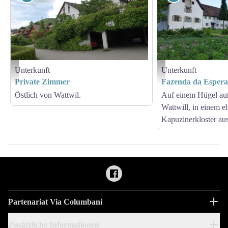
Unterkunft
Unterkunft
Private Zimmer
Fazenda da Esperança - Am
Private Zimmer
Fazenda da Esper
Östlich von Wattwil.
Auf einem Hügel au
Wattwill, in einem 
Kapuzinerkloster au
Partenariat Via Columbani
Zusätzliche Informationen