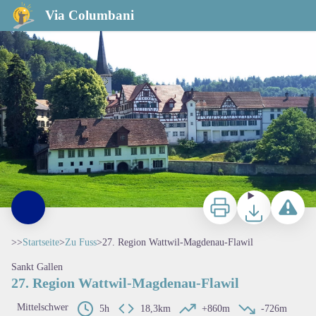
27. Region Wattwil-Magdenau-Flawil
Via Columbani
Zu drucken
Herunterladen
Ein Probl
>>
Startseite
>
Zu Fuss
>
27. Region Wattwil-Magdenau-Flawil
Sankt Gallen
27. Region Wattwil-Magdenau-Flawil
Mittelschwer
5h
18,3km
+860m
-726m