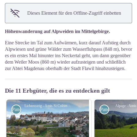
Dieses Element für den Offline-Zugriff einbetten
Höhenwanderung auf Alpweiden im Mittelgebirge.
Eine Strecke im Tal zum Aufwärmen, kurz darauf Aufstieg durch
Alpwiesen und grüne Wälder zum Wasserfluhpass (848 m), bevor
es ein erstes Mal hinunter ins Neckertal geht, um dann gegenüber
dem Weiler Moos (860 m) wieder aufzusteigen und schließlich
zur Abtei Magdenau oberhalb der Stadt Flawil hinabzusteigen.
Die 11 Erbgüter, die es zu entdecken gilt
Lichtensteig - Amis St Colomban
Alpage - Amis
Panoramasicht
Panoramasicht