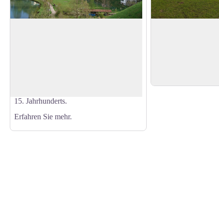
Lichtensteig
Moos
Höhepunkt mit einer
Lichtensteig ist eine mittelalterliche Stadt
auf die Almen, die b
und seit 2016 Mitglied im Verein der
View picture in full screen
Bauernhöfe und das 
schönsten Dörfer der Schweiz. Die
Hintergrund.
ältesten Häuser, die Teil der Stadtmauer
sind, stammen aus der ersten Hälfte des
15. Jahrhunderts.
Erfahren Sie mehr.