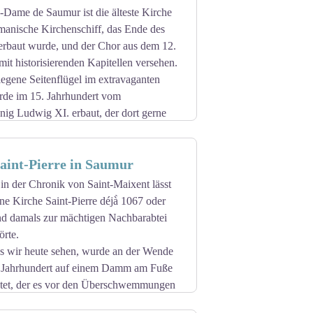
n einem siebenarmigen Gewölbe bedeckt
Zeit ein sehr innovatives Design hatte
-Dame de Saumur ist die älteste Kirche
undert vor Vaubans Werken erbaut!)
omanische Kirchenschiff, das Ende des
oss von Saumur auch als Gefängnis
 erbaut wurde, und der Chor aus dem 12.
er Jahren Kriegsgefangene (hauptsächlich
mit historisierenden Kapitellen versehen.
egene Seitenflügel im extravaganten
rde vor der Zerstörung gerettet, zu der
urde im 15. Jahrhundert vom
ns I., es in ein Staatsgefängnis
nig Ludwig XI. erbaut, der dort gerne
 an seine zukünftige Nutzung
ychrome Holzstatue der Jungfrau mit dem
hie verbundene politische Wandel
aint-Pierre in Saumur
antilly darstellt.
 dem Kriegsministerium unterstellt und
her Wandteppiche aus dem 15. und 16.
n der Chronik von Saint-Maixent lässt
 17.
ne Kirche Saint-Pierre déjà̀ 1067 oder
n da an werden mehrere
und damals zur mächtigen Nachbarabtei
örte.
s wir heute sehen, wurde an der Wende
verkehrsamt Saumur
 Jahrhundert auf einem Damm am Fuße
htet, der es vor den Überschwemmungen
ion wurde die Kirche als öffentlicher