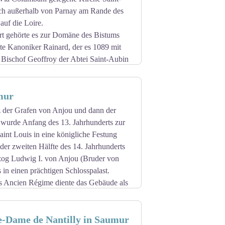
sich außerhalb von Parnay am Rande des
auf die Loire.
rt gehörte es zur Domäne des Bistums
te Kanoniker Rainard, der es 1089 mit
Bischof Geoffroy der Abtei Saint-Aubin
von Poitiers über, deren Kapitel zwei
mur
farrer überließ.
ei für zwei Wochen, wie Gilles
z der Grafen von Anjou und dann der
 wurde Anfang des 13. Jahrhunderts zur
ierte architektonische Vergangenheit mit
int Louis in eine königliche Festung
or zu haben. In der südlichen Ecke ist
der zweiten Hälfte des 14. Jahrhunderts
den romanischen Glockenturm angebaut.
zog Ludwig I. von Anjou (Bruder von
raufgebaute Kirchenschiff mit den
 in einen prächtigen Schlosspalast.
 zylindrischen Säulen ruhen, deren mit
s Ancien Régime diente das Gebäude als
 Kapitelle die einzigen Zeugen der
r bekannteste von ihnen, Philippe
mur wurde soeben der protestantischen
enso wie die polygonale Apsis, die von
e-Dame de Nantilly in Saumur
e Gouverneur ließ die Burg durch die