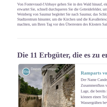
Von Fontevraud-l'Abbaye gehen Sie in den Wald hinauf, e
erwartet Sie, schnell durchqueren Sie die Getreidefelder, 
Weinberg von Saumur begleitet Sie nach Saumur, das Schloß 
Stadtzentrum hinunter, um die Kirchen und die Kavalleriesc
machten, um Ihren Tag vor den Überresten des Klosters Sai
Die 11 Erbgüter, die es zu e
Douves des remparts de Candes-Saint-Martin - Amis saint Colomban
Historisch
Ramparts vo
Der Name Candes
Zusammenfluss vo
Lage, die bereits 
können einen Tei
Wassergräben bew