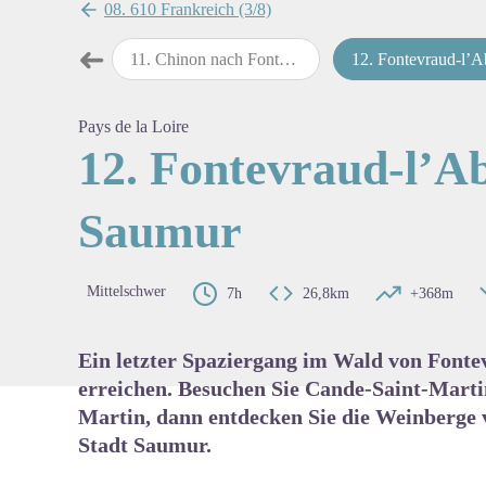
08. 610 Frankreich (3/8)
➜
u nach Chinon
11
.
Chinon nach Fontevraud-l’Abbaye
12
.
Fontevraud-l’Abbaye nach Sa
map.drawer.prev
View pi
Pays de la Loire
12. Fontevraud-l’A
Saumur
Mittelschwer
7h
26,8km
+368m
Ein letzter Spaziergang im Wald von Fonte
erreichen. Besuchen Sie Cande-Saint-Martin
Martin, dann entdecken Sie die Weinberge
Stadt Saumur.