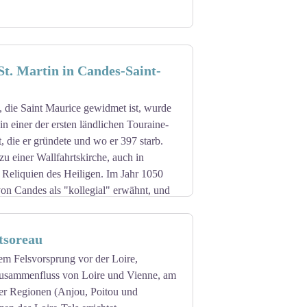
 St. Martin in Candes-Saint-
, die Saint Maurice gewidmet ist, wurde
in einer der ersten ländlichen Touraine-
t, die er gründete und wo er 397 starb.
zu einer Wallfahrtskirche, auch in
Reliquien des Heiligen. Im Jahr 1050
von Candes als "kollegial" erwähnt, und
tige Kirche Saint-Martin de Candes wurde
tsoreau
baut. Die Hinzufügung von Merkmalen im
ese Stiftskirche zu einer der wenigen
em Felsvorsprung vor der Loire,
gartigkeit. Sie gilt als "das
Zusammenfluss von Loire und Vienne, am
h der Kathedrale Saint-Gatien in Tours".
ier Regionen (Anjou, Poitou und
, um einen Streit zwischen Ordensleuten