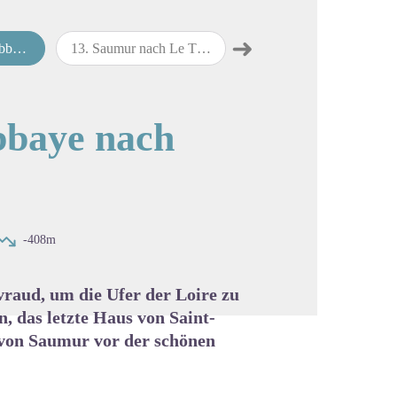
➜
umur
13
.
Saumur nach Le Thoureil
14
.
Le Thoureil nach Juigné-sur-Loire
map.drawer.next
cture in full screen
bbaye nach
-408m
vraud, um die Ufer der Loire zu
, das letzte Haus von Saint-
 von Saumur vor der schönen