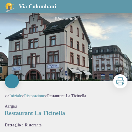
Restaurant La Ticinella
Via Columbani
Hôtel Laticinella
Stampa
>>
Iniziale
>
Ristorazione
>
Restaurant La Ticinella
Aargau
Restaurant La Ticinella
View picture in full screen
Dettaglio :
Ristorante