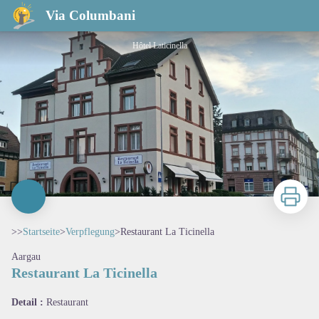
Restaurant La Ticinella
Via Columbani
Hôtel Laticinella
Zu druck
>>
Startseite
>
Verpflegung
>
Restaurant La Ticinella
Aargau
Restaurant La Ticinella
View picture in full screen
Detail :
Restaurant