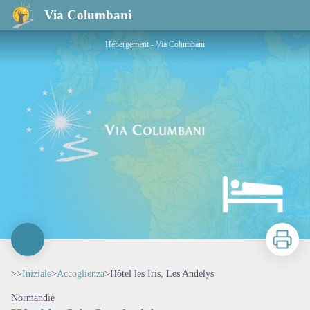
Hôtel les Iris, Les Andelys
Via Columbani
Hébergement - Via Columbani
Stampa
>>
Iniziale
>
Accoglienza
>
Hôtel les Iris, Les Andelys
Normandie