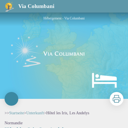
Hôtel les Iris, Les Andelys
Via Columbani
Hébergement - Via Columbani
Zu druck
>>
Startseite
>
Unterkunft
>
Hôtel les Iris, Les Andelys
Normandie