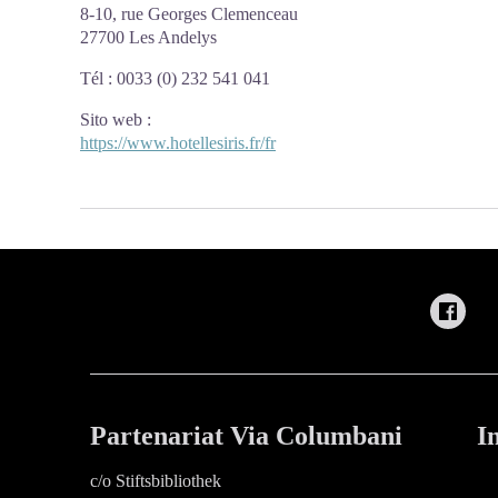
8-10, rue Georges Clemenceau
27700 Les Andelys
Tél : 0033 (0) 232 541 041
Sito web
:
https://www.hotellesiris.fr/fr
Partenariat Via Columbani
I
c/o Stiftsbibliothek