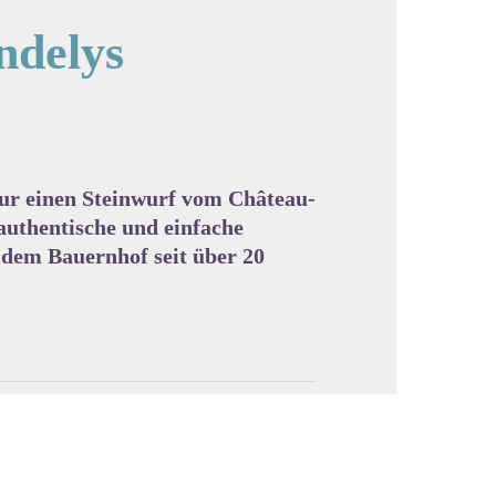
Andelys
cture in full screen
nur einen Steinwurf vom Château-
 authentische und einfache
dem Bauernhof seit über 20