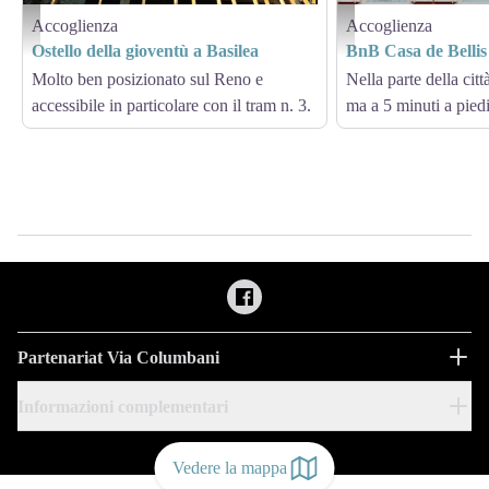
Accoglienza
Accoglienza
Jugendherberge
BnB Casa de Bellis
Ostello della gioventù a Basilea
BnB Casa de Bellis 
Molto ben posizionato sul Reno e
Nella parte della cit
accessibile in particolare con il tram n. 3.
ma a 5 minuti a piedi
Partenariat Via Columbani
Informazioni complementari
Vedere la mappa