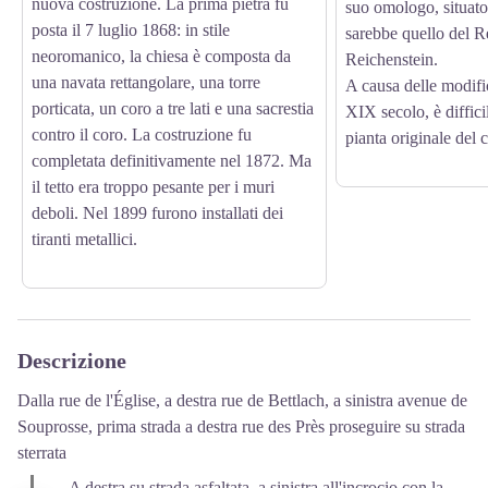
nuova costruzione. La prima pietra fu
suo omologo, situato 
posta il 7 luglio 1868: in stile
sarebbe quello del R
neoromanico, la chiesa è composta da
Reichenstein.
una navata rettangolare, una torre
A causa delle modifi
porticata, un coro a tre lati e una sacrestia
XIX secolo, è diffici
contro il coro. La costruzione fu
pianta originale del c
completata definitivamente nel 1872. Ma
il tetto era troppo pesante per i muri
deboli. Nel 1899 furono installati dei
tiranti metallici.
Descrizione
Dalla rue de l'Église, a destra rue de Bettlach, a sinistra avenue de
Souprosse, prima strada a destra rue des Près proseguire su strada
sterrata
A destra su strada asfaltata, a sinistra all'incrocio con la