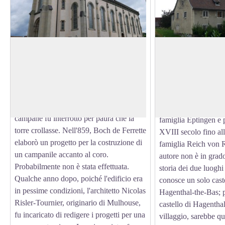
La Chiesa di San Pietro e Paolo a
Castello di Hagent
Hagenthal-le-Bas
Situato in Via Colu
Nel 1195, sotto il pontificato di papa
Proprietà della famig
Celestino III, la parrocchia di Hagenthal
View picture in full screen
mantenuto il castello 
entrò a far parte del vescovado di
Rivoluzione. Second
Basilea. Nel 1858, il suono delle
castello fu prima di p
campane fu interrotto per paura che la
famiglia Eptingen e p
torre crollasse. Nell'859, Boch de Ferrette
XVIII secolo fino al
elaborò un progetto per la costruzione di
famiglia Reich von 
un campanile accanto al coro.
autore non è in grado
Probabilmente non è stata effettuata.
storia dei due luoghi
Qualche anno dopo, poiché l'edificio era
conosce un solo caste
in pessime condizioni, l'architetto Nicolas
Hagenthal-the-Bas; p
Risler-Tournier, originario di Mulhouse,
castello di Hagenthal
fu incaricato di redigere i progetti per una
villaggio, sarebbe qu