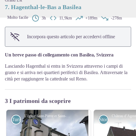
Grand Est
7. Hagenthal-le-Bas a Basilea
Molto facile
3h
11,9km
+189m
-278m
Incorpora questo articolo per accedervi offline
Un breve passo di collegamento con Basilea, Svizzera
Lasciando Hagenthal si entra in Svizzera attraverso i campi di
grano e si arriva nei quartieri periferici di Basilea. Attraversate la
città per raggiungere la cattedrale sul Reno.
3 I patrimoni da scoprire
L’église Saint-Pierre et Saint-Paul à Hagenthal-le-Bas - Amis saint Colomban
Turistiche
Storici