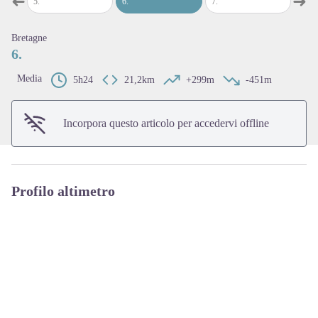
➜
➜
5
.
6
.
7
.
8
.
Passo precedente
Pass
View picture in full screen
Bretagne
6.
Media
5h24
21,2km
+299m
-451m
Incorpora questo articolo per accedervi offline
Profilo altimetro