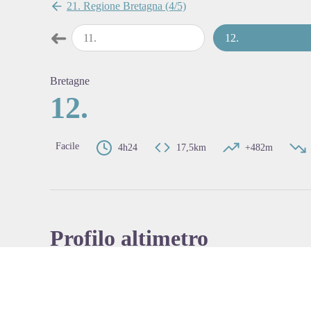
21. Regione Bretagna (4/5)
➜
11
.
12
.
Passo precedente
View pi
Bretagne
12.
Facile
4h24
17,5km
+482m
Profilo altimetro