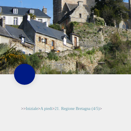
>>
Iniziale
>
A piedi
>
21. Regione Bretagna (4/5)
>