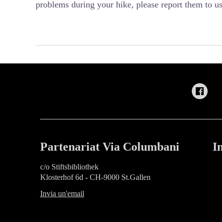
problems during your hike, please report them to us
Partenariat Via Columbani
I
c/o Stiftsbibliothek
Klosterhof 6d - CH-9000 St.Gallen
Invia un'email