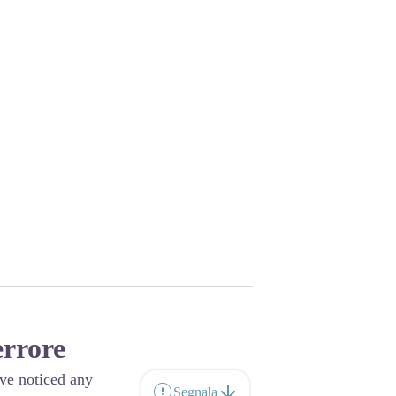
errore
ave noticed any
Segnala