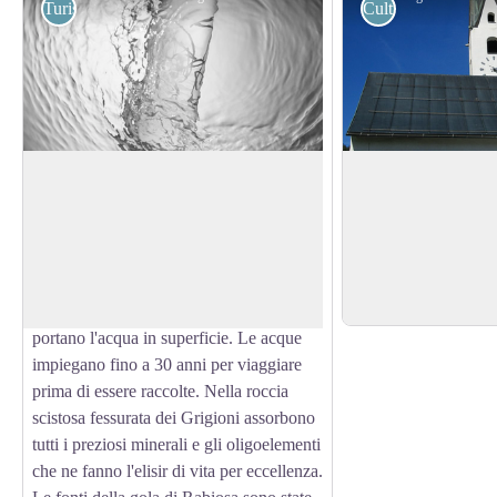
Turistiche
Culturali
Acqua minerale Passug
Chiesa riformata
Due fonti sono al centro dell'Allegra
La chiesa riformata r
Passugger. Mentre l'origine di entrambe
fondazione medievale
View picture in full screen
le acque minerali si trova in profondità
di Gallo.
nella terra, la sorgente Teofilica nella gola
Per saperne di più.
di Rabiosa e la sorgente Allegra a Malix
portano l'acqua in superficie. Le acque
impiegano fino a 30 anni per viaggiare
prima di essere raccolte. Nella roccia
scistosa fessurata dei Grigioni assorbono
tutti i preziosi minerali e gli oligoelementi
che ne fanno l'elisir di vita per eccellenza.