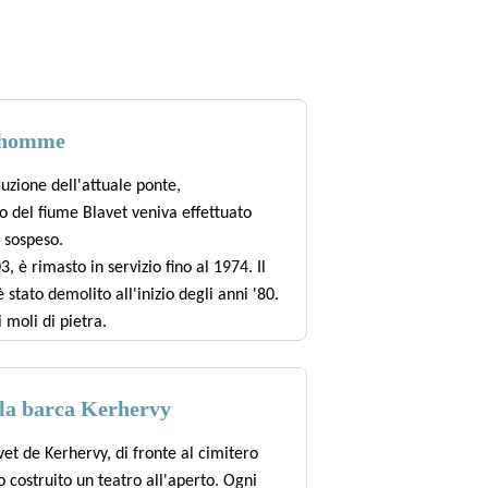
nhomme
uzione dell'attuale ponte,
o del fiume Blavet veniva effettuato
 sospeso.
, è rimasto in servizio fino al 1974. Il
 stato demolito all'inizio degli anni '80.
 moli di pietra.
o ponte deriva dal nome di una roccia
ste in cima alle pile: una donna
lla barca Kerhervy
retone sull'altra. Sono stati sostituiti
vet de Kerhervy, di fronte al cimitero
to costruito un teatro all'aperto. Ogni