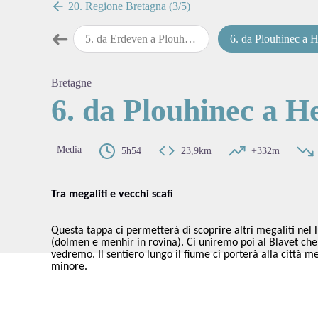
20. Regione Bretagna (3/5)
➜
5
.
da Erdeven a Plouhinec
6
.
da Plouhinec a Henne
Passo precedente
View pi
Bretagne
6. da Plouhinec a 
Media
5h54
23,9km
+332m
Tra megaliti e vecchi scafi
Questa tappa ci permetterà di scoprire altri megaliti nel
(dolmen e menhir in rovina). Ci uniremo poi al Blavet che 
vedremo. Il sentiero lungo il fiume ci porterà alla città m
minore.