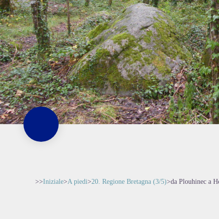
>>
Iniziale
>
A piedi
>
20. Regione Bretagna (3/5)
>
da Plouhinec a H