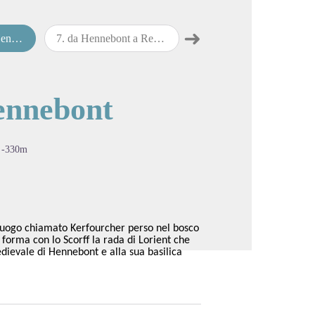
➜
bont
7
.
da Hennebont a Redené
8
.
da Redené a Bannalec
Passo successivo
cture in full screen
Hennebont
-330m
 luogo chiamato Kerfourcher perso nel bosco
forma con lo Scorff la rada di Lorient che
edievale di Hennebont e alla sua basilica