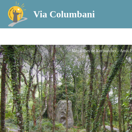
Via Columbani
Mégalithes de Kerfourcher - Amis 