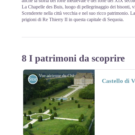
anche la storia del forte medievale e del forte del XIX secol
La Chapelle des Buis, luogo di pellegrinaggio dei bisonti, 
Scenderete nella città vecchia e nel suo ricco patrimonio. L
prigioni di Re Thierry II in questa capitale di Sequoia.
8 I patrimoni da scoprire
Vue aérienne du Château de Vaire-Arcier - Site internet du château de Vaire
Storici
Castello di 