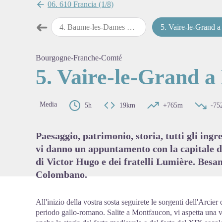
06. 610 Francia (1/8)
➜
e-les-Dames
4
.
Baume-les-Dames a Vaire-le-Grand
5
.
Vaire-le-Grand a Besan
Passo precedente
View pi
Bourgogne-Franche-Comté
5. Vaire-le-Grand a
Media
5h
19km
+765m
-75
Paesaggio, patrimonio, storia, tutti gli ingr
vi danno un appuntamento con la capitale de
di Victor Hugo e dei fratelli Lumière. Besan
Colombano.
All'inizio della vostra sosta seguirete le sorgenti dell'Arcie
periodo gallo-romano. Salite a Montfaucon, vi aspetta una v