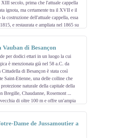
 guerra decennale (1634-1644) condotta
 XIII secolo, prima che l'attuale cappella
per cercare di riconquistare la contea di
data ignota, ma certamente tra il XVII e il
a costruzione dell'attuale cappella, essa
ne del castello e da allora ha intrapreso
 1815, e restaurata e ampliata nel 1865 su
çon.
la cui sede provinciale era allora a
a Vauban di Besançon
 accoglie i pellegrini di passaggio su
nde per dodici ettari in un luogo la cui
gica è menzionata già nel 58 a.C. da
 Cittadella di Besançon è stata così
te Saint-Etienne, una delle colline che
protezione naturale della capitale della
n Bregille, Chaudanne, Rosemont ...
 vecchia di oltre 100 m e offre un'ampia
n un'ansa formata da un meandro naturale
 chiude l'ansa del fiume e isola il centro
Notre-Dame de Jussamoutier a
 struttura militare progettata