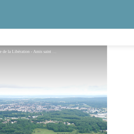
Vue panoramique de Besançon depuis Notre-Dame de la Libération - Amis saint Colomban