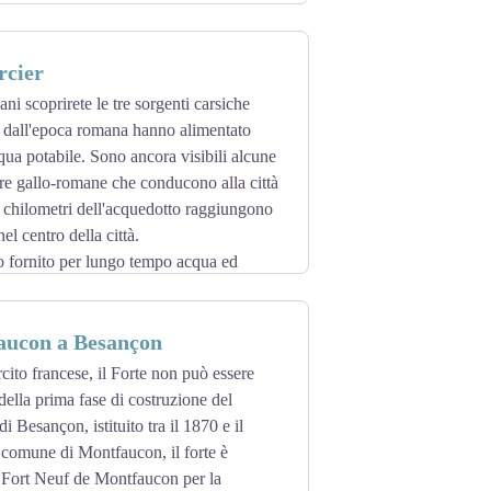
rcier
ni scoprirete le tre sorgenti carsiche
n dall'epoca romana hanno alimentato
a potabile. Sono ancora visibili alcune
ere gallo-romane che conducono alla città
 chilometri dell'acquedotto raggiungono
el centro della città.
o fornito per lungo tempo acqua ed
to sito di circa 7 ettari con: Château
scicoltura...
aucon a Besançon
ureggiante. È l'habitat preferito della
rcito francese, il Forte non può essere
 della prima fase di costruzione del
i Besançon, istituito tra il 1870 e il
 comune di Montfaucon, il forte è
o Fort Neuf de Montfaucon per la