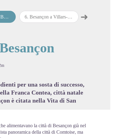
➜
çon
6
.
Besançon a Villars-Saint-Georges
7
.
Villars-Saint-Georges a Dole
Passo successivo
cture in full screen
 Besançon
2m
edienti per una sosta di successo,
lla Franca Contea, città natale
çon è citata nella Vita di San
r che alimentavano la città di Besançon già nel
ista panoramica della città di Comtoise, ma