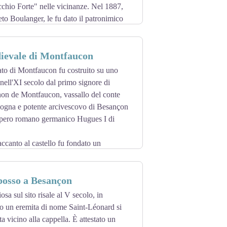
chio Forte" nelle vicinanze. Nel 1887,
eto Boulanger, le fu dato il patronimico
litare di place de Besançon dal 1840 al
dievale di Montfaucon
 suo fuoco, di bloccare le infiltrazioni
 dell'altopiano della Saona.
icato di Montfaucon fu costruito su uno
ipo "Séré de Rivières à massif central et
nell'XI secolo dal primo signore di
cresta che domina la pianura di Thise a
n de Montfaucon, vassallo del conte
forte della zona ad avere una torretta
ogna e potente arcivescovo di Besançon
impero romano germanico Hugues I di
o.
accanto al castello fu fondato un
11. La famiglia dei Signori di
 signori della contea di Borgogna e della
bosso a Besançon
la linea dei conti di Montbéliard già nel
osa sul sito risale al V secolo, in
lay Prince d'Orange e rimase in loro
do un eremita di nome Saint-Léonard si
tta vicino alla cappella. È attestato un