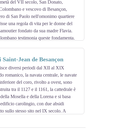
 metà del VII secolo, San Donato,
lista del patrimonio mondiale dell'UNESCO
n Colombano e vescovo di Besançon,
ro di San Paolo nell'omonimo quartiere
lo zoo. È anche un luogo di
isse una regola di vita per le donne del
5.
samoutier fondato da sua madre Flavia.
olombano testimonia queste fondamenta.
costruire i bastioni e la torre di Notre-
 transetto sul catasto, uffici attuali
i Saint-Jean de Besançon
zione gli edifici attuali erano quelli del
nisce diversi periodi dal XII al XIX
t-Paul, a nord-est del recinto del Doubs, è
do romanico, la navata centrale, le navate
ldolène, il padre di Donat.
 inferiore del coro, rivolto a ovest, sono
Louis e Auguste Lumière, è stato scoperto
struita tra il 1127 e il 1161, la cattedrale è
e faceva parte dell'abbazia di Saint-Paul
i della Mosella e della Lorena e si basa
 edificio carolingio, con due absidi
cente alla chiesa di Saint-Paul. Dopo la
to sullo stesso sito nel IX secolo. A
 statua del vescovo sono state trasferite
navate laterali furono coperte a volta e la
zo Granvelle.
nile. Nel 1724, il campanile crollò,
 un campanile a bolla coperto di