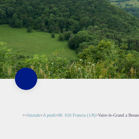
>>
Iniziale
>
A piedi
>
06. 610 Francia (1/8)
>
Vaire-le-Grand a Besa