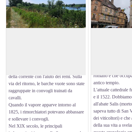
Navigazione sulla Saône
Cattedrale di Sain
sur-Saône
Mentre in epoca romana il commercio
L'origine di questa c
sulla Saona, soprattutto di vino, conobbe
molto vaga. Si parla
View picture in full screen
un importante movimento da sud a nord,
Quello che si sa è ch
il periodo che seguì fu segnato da un
costruita sull'antico 
commercio lungo la Saona, approfittando
romano e che occupav
della corrente con l'aiuto dei remi. Sulla
antico tempio.
via del ritorno, le barche vuote sono state
L'attuale cattedrale f
raggruppate in convogli trainati da
e il 1522. Dobbiamo 
cavalli.
all'abate Salis (mort
Quando il vapore apparve intorno al
sapeva tutto di San 
1825, i rimorchiatori potevano abbassare
dei viticoltori) e ch
e sollevare i convogli.
della sua vita a svela
Nel XIX secolo, le principali