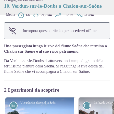
Bourgogne-Franche-Comté
10. Verdun-sur-le-Doubs a Chalon-sur-Saône
Media
6h
21,8km
+129m
-128m
Incorpora questo articolo per accedervi offline
Una passeggiata lungo le rive del fiume Saône che termina a
Chalon-sur-Saône e al suo ricco patrimonio.
Da Verdun-sur-le-Doubs si attraversano i campi di grano della
fertilissima pianura della Saona. Si raggiunge la riva destra del
fiume Saône che vi accompagna a Chalon-sur-Saône.
2 I patrimoni da scoprire
Une péniche descend la Saône à côté de la Via Columbani - Amis saint Colomban
Turistiche
Turistiche