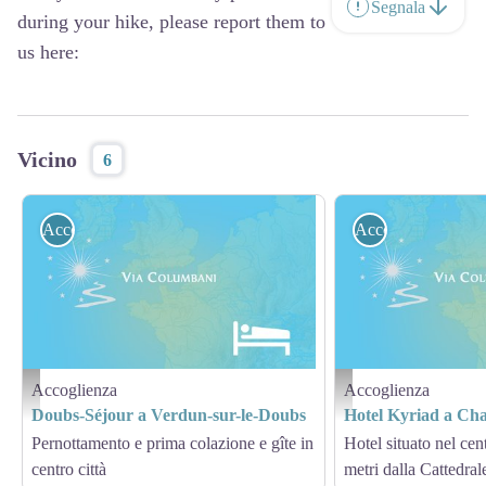
Segnala
during your hike, please report them to
us here:
Vicino
6
Accoglienza
Accoglienza
Accoglienza
Accoglienza
Hébergement - Via Columbani
Hébergement - Via Columb
Doubs-Séjour a Verdun-sur-le-Doubs
Hotel Kyriad a Ch
Pernottamento e prima colazione e gîte in
Hotel situato nel cent
centro città
metri dalla Cattedral