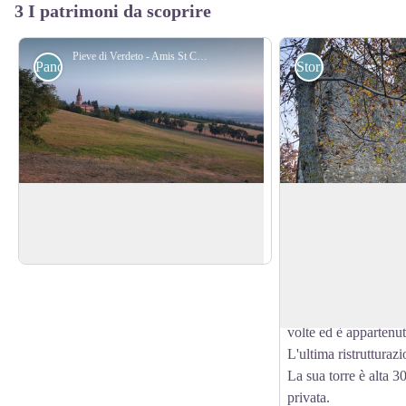
3 I patrimoni da scoprire
Pieve di Verdeto - Amis St Colomban
Panoramiche
Storici
Pieve di Verdeto
Castello di Montev
Bellissimo panorama dalle prime colline
Grazie alla sua posizi
dell'Oltre Pavese in mezzo ai vigneti.
castello costruito ne
View picture in full screen
un'importante fortifi
distrutta da Federic
1164. In seguito è sta
volte ed è appartenut
L'ultima ristrutturazi
La sua torre è alta 3
privata.