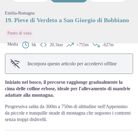
Passo precedente
Pass
View picture in full screen
Emilia-Romagna
19. Pieve di Verdeto a San Giorgio di Bobbiano
Punto di vista
Media
6h
20,1km
+755m
-627m
Incorpora questo articolo per accedervi offline
Iniziato nel bosco, il percorso raggiunge gradualmente la
cima delle colline erbose, ideale per l'allevamento di mandrie
adattate alla montagna.
Progressiva salita da 300m a 750m di altitudine nell'Appennino
da piccole e tranquille strade di montagna che seguono i contorni
senza troppi dislivelli.