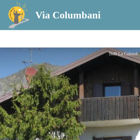
Via Columbani
BnB La