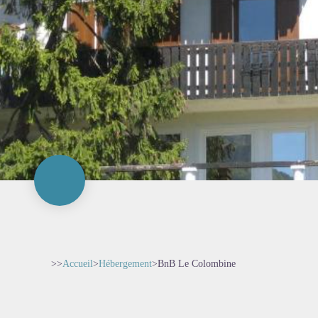
>>
Accueil
>
Hébergement
>
BnB Le Colombine