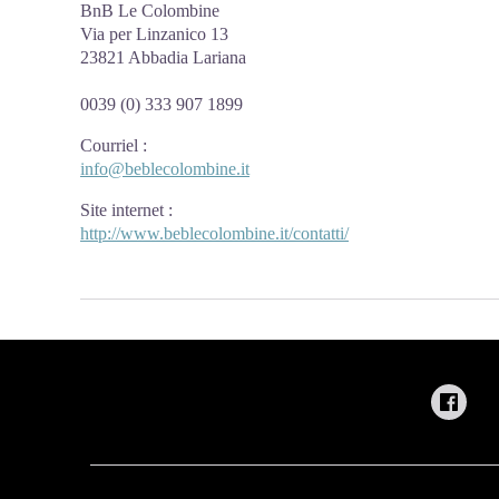
BnB Le Colombine
Via per Linzanico 13
23821 Abbadia Lariana
0039 (0) 333 907 1899
Courriel
:
info@beblecolombine.it
Site internet
:
http://www.beblecolombine.it/contatti/