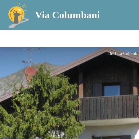
Via Columbani
BnB La