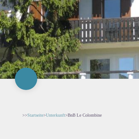
>>
Startseite
>
Unterkunft
>
BnB Le Colombine