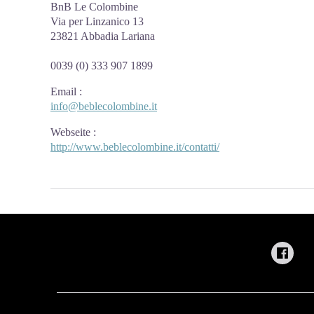
BnB Le Colombine
Via per Linzanico 13
23821 Abbadia Lariana
0039 (0) 333 907 1899
Email
:
info@beblecolombine.it
Webseite
:
http://www.beblecolombine.it/contatti/