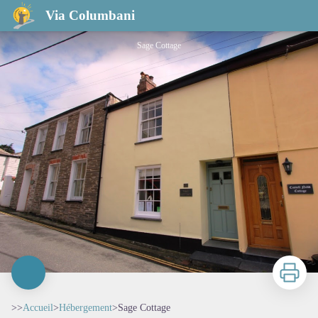
Sage Cottage
Via Columbani
Sage Cottage
Imprimer
>>
Accueil
>
Hébergement
>
Sage Cottage