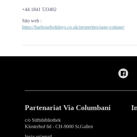
+44 1841 533402
Sito web
:
https://harbourholidays.co.uk/properties/sage-cottage/
Partenariat Via Columbani
I
c/o Stiftsbibliothek
Klosterhof 6d - CH-9000 St.Gallen
Invia un'email