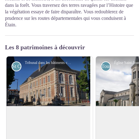
dans la forêt. Vous traversez des terres ravagées par l’Histoire que
la végétation essaye de faire disparaître. Vous redoublerez de
prudence sur les routes départementales qui vous conduisent à
Étain.
Les 8 patrimoines à découvrir
Tribunal dans les bâtiments conventuels de l’abbaye Saint-Paul - Amis de saint Colomban
St Colomban
Touristiques
Ancienne abbaye Saint-Paul à Verdun
Église Saint-Jean-
Abbaye bénédictine fondée en 973, elle
L’église est située s
deviendra une abbaye des chanoines
en quittant Verdun, 
Voir l'image en plein écran
réguliers de Prémontré en 1135. Cette
nommé "le Faubourg 