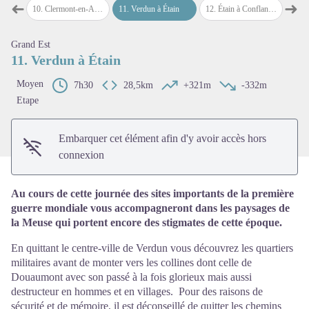
➜
➜
gonne
10
.
Clermont-en-Argonne à Verdun
11
.
Verdun à Étain
12
.
Étain à Conflans-en-Jarnisy
13
.
Co
Étape précédente
Étap
Grand Est
Voir l'image en plein écran
11. Verdun à Étain
Moyen
7h30
28,5km
+321m
-332m
Etape
Embarquer cet élément afin d'y avoir accès hors
connexion
Au cours de cette journée des sites importants de la première
guerre mondiale vous accompagneront dans les paysages de
la Meuse qui portent encore des stigmates de cette époque.
En quittant le centre-ville de Verdun vous découvrez les quartiers
militaires avant de monter vers les collines dont celle de
Douaumont avec son passé à la fois glorieux mais aussi
destructeur en hommes et en villages. Pour des raisons de
sécurité et de mémoire, il est déconseillé de quitter les chemins