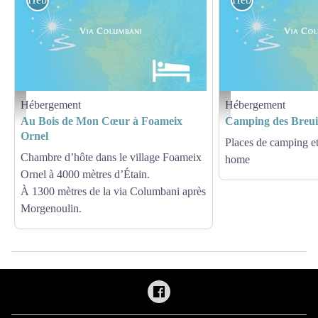
Hébergement
Hébergement
Hébergement - Via Columbani
Hébergement - Via Columb
Au Bois de Mon Cœur à Foameix
Camping des Breui
Ornel
Places de camping et
Chambre d’hôte dans le village Foameix
home
Ornel à 4000 mètres d’Étain.
À 1300 mètres de la via Columbani après
Morgenoulin.