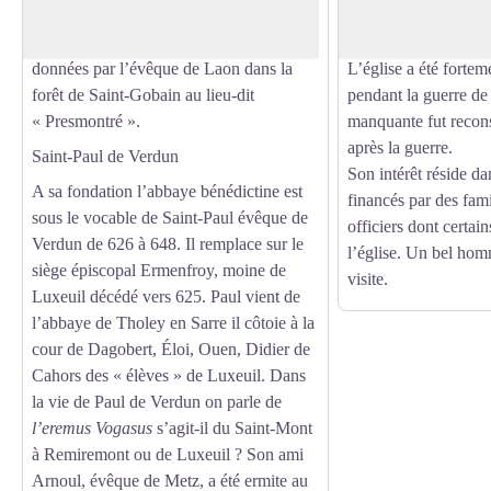
congrégation est fondée en 1120 par un
église faite de pierre 
prêtre Norbert de Kanten sur des terres
modestement, en 18
données par l’évêque de Laon dans la
L’église a été fort
forêt de Saint-Gobain au lieu-dit
pendant la guerre de
« Presmontré ».
manquante fut reconst
après la guerre.
Saint-Paul de Verdun
Son intérêt réside da
A sa fondation l’abbaye bénédictine est
financés par des fami
sous le vocable de Saint-Paul évêque de
officiers dont certai
Verdun de 626 à 648. Il remplace sur le
l’église. Un bel ho
siège épiscopal Ermenfroy, moine de
visite.
Luxeuil décédé vers 625. Paul vient de
l’abbaye de Tholey en Sarre il côtoie à la
cour de Dagobert, Éloi, Ouen, Didier de
Cahors des « élèves » de Luxeuil. Dans
la vie de Paul de Verdun on parle de
l’eremus Vogasus
s’agit-il du Saint-Mont
à Remiremont ou de Luxeuil ? Son ami
Arnoul, évêque de Metz, a été ermite au