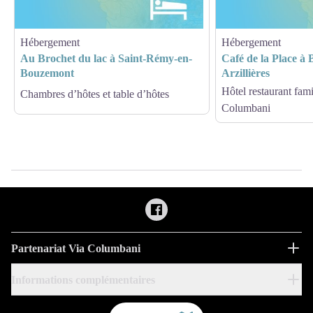
Hébergement
Hébergement
Au Brochet du lac à Saint-Rémy-en-
Café de la Place à B
Bouzemont
Arzillières
Hôtel restaurant famil
Chambres d’hôtes et table d’hôtes
Columbani
Partenariat Via Columbani
Informations complémentaires