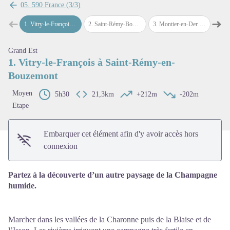
05. 590 France (3/3)
➜
➜
1
.
Vitry-le-François à Saint-Rémy-en-Bouzemont
2
.
Saint-Rémy-Bouzemont à Montier-en-Der
3
.
Montier-en-Der à Wassy
4
.
Wa
Étape précédente
Étap
Voir l'image en plein écran
Grand Est
1. Vitry-le-François à Saint-Rémy-en-
Bouzemont
Moyen
5h30
21,3km
+212m
-202m
Etape
Embarquer cet élément afin d'y avoir accès hors
connexion
Partez à la découverte d’un autre paysage de la Champagne
humide.
Marcher dans les vallées de la Charonne puis de la Blaise et de