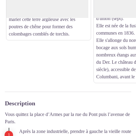
lettres et signes) d
les maisons à pans-de-bois. La rareté des
comportant le plus g
pierres à bâtir conduit les artisans à
d'union (sept).
marier cette terre argileuse avec les
Elle est née de la fus
poutres de chêne pour former des
communes en 1836.
colombages comblés de torchis.
Elle s'allonge du no
bocage aux sols hum
nombreux étangs aux 
du Der. Le château 
siècle), accessible d
Columbani, avant le v
Description
Vous quittez la place d’Armes par la rue du Pont puis l’avenue de
Paris.
Après la zone industrielle, prendre à gauche la vieille route