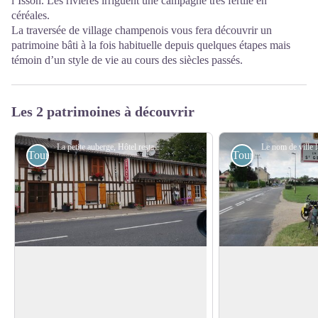
l’Isson. Les rivières irriguent une campagne très fertile en
céréales.
La traversée de village champenois vous fera découvrir un
patrimoine bâti à la fois habituelle depuis quelques étapes mais
témoin d’un style de vie au cours des siècles passés.
Les 2 patrimoines à découvrir
La petite auberge, Hôtel restaurant en pans-de-bois à Chatelraould - Amis saint Colomban
Touristiques
Touristiques
Maisons champenoises à pans-de-bois
Saint-Rémy-en-Bou
Genest-et-Lisson
Au début de votre étape vous traversez la
Cette commune est c
Champagne céréalière puis les vignobles
plus grand nombre de
Voir l'image en plein écran
du Perthois. Prenez le temps d’admirer