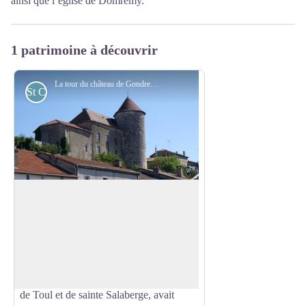
ainsi que l’église de Domrémy.
1 patrimoine à découvrir
La tour du château de Gondrecourt 13e siècle - Amis saint Colomban
St Colomban
Gondrecourt-le-Château
Le nom de
Gondri-curtis
(Gondrecourt)
apparaît dans un Bulle du pape Léon IX
Voir l'image en plein écran
en 1051. La tradition relate qu’un
dénommé Gondouin, seigneur de Meuse
qui était le père de Bodon leudin, évêque
de Toul et de sainte Salaberge, avait