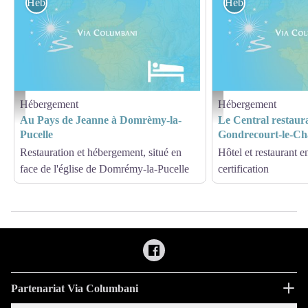
Hébergement
Hébergement
Hébergement
Hébergement
Hébergement - Via Columbani
Hébergement - Via Columb
Au Pays de Jeanne à Domrèmy-la-
Le Central restaura
Pucelle
Gondrecourt-le-Ch
Restauration et hébergement, situé en
Hôtel et restaurant en
face de l'église de Domrémy-la-Pucelle
certification
Partenariat Via Columbani