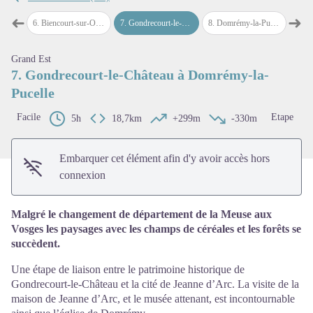
➜
➜
-Orge
6
.
Biencourt-sur-Orge à Gondrecourt-le-Château
7
.
Gondrecourt-le-Château à Domrémy-la-Pucelle
8
.
Domrémy-la-Pucelle à Châtenois
9
.
Chât
Étape précédente
Étap
Voir l'image en plein écran
Grand Est
7. Gondrecourt-le-Château à Domrémy-la-
Pucelle
Facile
Etape
5h
18,7km
+299m
-330m
Embarquer cet élément afin d'y avoir accès hors
connexion
Malgré le changement de département de la Meuse aux
Vosges les paysages avec les champs de céréales et les forêts se
succèdent.
Une étape de liaison entre le patrimoine historique de
Gondrecourt-le-Château et la cité de Jeanne d’Arc. La visite de la
maison de Jeanne d’Arc, et le musée attenant, est incontournable