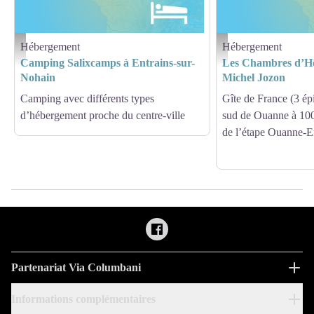
Hébergement
Hébergement
Amis saint Colomban
Amis saint Colomban
Camping Salixcamps à Entrains-sur-
Les Chambres d’Hô
Nohain
Michel Jozon
Camping avec différents types
Gîte de France (3 épi
d’hébergement proche du centre-ville
sud de Ouanne à 10
de l’étape Ouanne-E
Partenariat Via Columbani
Informations complémentaires