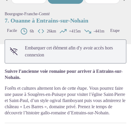
Étape précédente
Étap
Voir l'image en plein écran
Bourgogne-Franche-Comté
7. Ouanne à Entrains-sur-Nohain
Facile
Etape
6h
26km
+415m
-441m
Embarquer cet élément afin d'y avoir accès hors
connexion
Suivre l’ancienne voie romaine pour arriver à Entrains-sur-
Nohain.
Forêts et cultures alternent lors de cette étape. Vous pourrez faire
une pause à Sougères-en-Puisaye pour visiter l’église Saint-Pierre
et Saint-Paul, d’un style ogival flamboyant puis vous admirerez le
château « Les Barres », domaine privé. Prenez le temps de
découvrir l’histoire gallo-romaine d’Entrains-sur-Nohain.