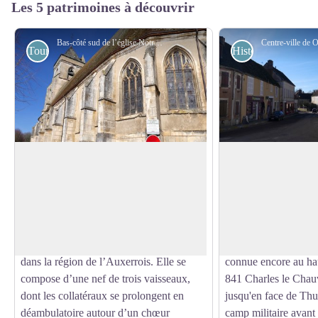
Les 5 patrimoines à découvrir
Bas-côté sud de l’église Notre-Dame à Ouanne - Amis de saint Colomban
Touristiques
Historiques
Église Notre-Dame, Ouanne
Histoire de la vill
L’église Notre-Dame d’Ouanne,
La localité existait d
reconstruite entre 1495 et 1520 grâce à la
romaine sous le no
Voir l'image en plein écran
générosité des familles des Ulmes et de
Oduna.
Beaujeu, illustre assez bien le
La ville est traversé
rayonnement du gothique flamboyant
romaine d’Auxerre à 
dans la région de l’Auxerrois. Elle se
connue encore au h
compose d’une nef de trois vaisseaux,
841 Charles le Chau
dont les collatéraux se prolongent en
jusqu'en face de Thur
déambulatoire autour d’un chœur
camp militaire avant d