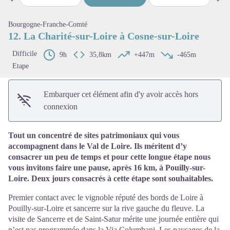
Étape précédente
Étap
Voir l'image en plein écran
Bourgogne-Franche-Comté
12. La Charité-sur-Loire à Cosne-sur-Loire
Difficile
9h
35,8km
+447m
-465m
Etape
Embarquer cet élément afin d'y avoir accès hors
connexion
Tout un concentré de sites patrimoniaux qui vous
accompagnent dans le Val de Loire. Ils méritent d’y
consacrer un peu de temps et pour cette longue étape nous
vous invitons faire une pause, après 16 km, à Pouilly-sur-
Loire. Deux jours consacrés à cette étape sont souhaitables.
Premier contact avec le vignoble réputé des bords de Loire à
Pouilly-sur-Loire et sancerre sur la rive gauche du fleuve. La
visite de Sancerre et de Saint-Satur mérite une journée entière qui
n’est pas programmée dans la Via Columbani. Les paysages de la