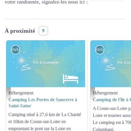
votre randonnée, signalez-les nous ici :
À proximité
9
Hébergement
Hébergement
Hébergement
Hébergement
Hébergement - Via Columbani
Hébergement - Via Columb
Camping Les Portes de Sancerre à
Camping de l'île à
Saint-Satur
A Cosne-sur-Loire pr
Camping situé à 27,6 km de La Charité
Loire et tourner auss
et 10km de Cosne-sur-Loire en
Le camping est à 700
empruntant le pont sur la Loire en
Columbani.