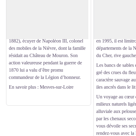
Bourgoing à Mesves-sur-Loire
Mesves-sur-Loire
Monument commémoratif à la mémoire
Tout au cours de vo
Voir l'image en plein écran
du Baron Philippe de Bourgoing, écuyer
les bords de Loire vo
de Napoléon III, et de la guerre de 1870.
riche patrimoine natu
Le Baron Philippe de Bourgoing (1827-
D’une superficie de 
1882), écuyer de Napoléon III, colonel
en 1995, il est limit
des mobiles de la Nièvre, dont la famille
départements de la Ni
résidait au Château de Mouron. Son
du Cher, rive gauche
action valeureuse pendant la guerre de
Les bancs de sables 
1870 lui a valu d’être promu
gré des crues du fle
commandeur de la Légion d’honneur.
caractère sauvage aux
En savoir plus
: Mesves-sur-Loire
iles ancrés dans le lit
Un voyage au cœur d
milieux naturels ligér
alluviale aux pelous
par les chenaux seco
vous dévoile ses sec
rendez-vous avec la 