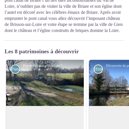
pont canal de Briare l’un des sites incontournables du Val de
Loire, n’oublier pas de visiter la ville de Briare et son église dont
l’autel est décoré avec les célèbres émaux de Briare. Après avoir
emprunter le pont canal vous allez découvrir l’imposant château
de Brisson-sur-Loire et votre étape se termine par la ville de Gien
dont le château et l’église construits de briques domine la Loire.
Les 8 patrimoines à découvrir
Passerelle pour accéder sur l’île de Bonny - Amis de saint Colomban
Panoramiques
Historiques
Les îles de Bonny sur Loire
Canal de Briare
Accessible depuis la Via Columbani.
Le canal de Briare es
Les îles de Bonny, entre Loire et
canal à bief de partag