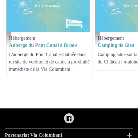
Hébergement
Hébergement
Hébergement - Via Columbani
Hébergement - Via Columb
Auberge du Pont Canal à Briare
Camping de Gien
L'auberge du Pont Canal est située dans
Camping situé sur la
un site de verdure et de calme à proximité
du Château ; roulott
immédiate de la Via Columbani
Partenariat Via Columbani