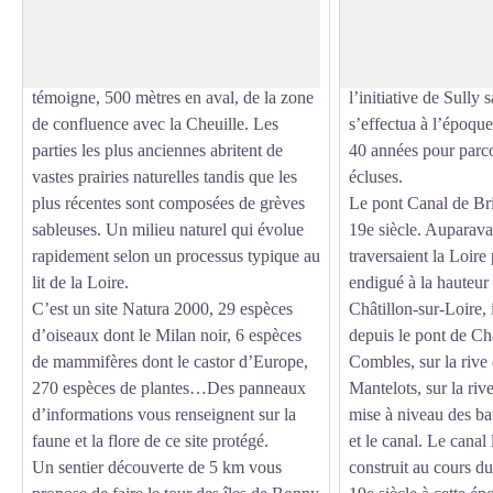
Voir l'image en plein écran
Cheuille, dans le lit majeur de la Loire,
la vallée de la Loire
leur surface à fortement augmenté depuis
puis la vallée de la S
le début du 20e siècle, comme en
montagnes. Commen
témoigne, 500 mètres en aval, de la zone
l’initiative de Sully 
de confluence avec la Cheuille. Les
s’effectua à l’époque
parties les plus anciennes abritent de
40 années pour parc
vastes prairies naturelles tandis que les
écluses.
plus récentes sont composées de grèves
Le pont Canal de Bri
sableuses. Un milieu naturel qui évolue
19e siècle. Auparava
rapidement selon un processus typique au
traversaient la Loire
lit de la Loire.
endigué à la hauteur
C’est un site Natura 2000, 29 espèces
Châtillon-sur-Loire, i
d’oiseaux dont le Milan noir, 6 espèces
depuis le pont de Châ
de mammifères dont le castor d’Europe,
Combles, sur la rive d
270 espèces de plantes…Des panneaux
Mantelots, sur la riv
d’informations vous renseignent sur la
mise à niveau des ba
faune et la flore de ce site protégé.
et le canal. Le canal 
Un sentier découverte de 5 km vous
construit au cours d