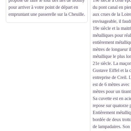
propose de faire le tour des îles de Bonny
19e siècle à cette ép
pour arriver à votre point de départ en
du pont canal en pier
empruntant une passerelle sur la Cheuille.
aux crues de la Loire
envisageable, il faud
19e siècle et la maitr
métalliques pour réal
entièrement métalliq
mètres de longueur il
métallique le plus l
21e siècle. La maçon
Gustave Eiffel et la 
entreprise de Creil. 
est de 6 mètres avec
mètres pour un tirant
Sa cuvette est en ac
repose sur quatorze p
Entièrement métalliqu
bordée de deux trotto
de lampadaires. Son