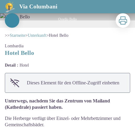
Hotel Bello
Via Columbani
Zu druck
Ostello Bello
View picture in full screen
>>
Startseite
>
Unterkunft
>
Hotel Bello
Lombardia
Hotel Bello
Detail :
Hotel
Dieses Element für den Offline-Zugriff einbetten
Unterwegs, nachdem Sie das Zentrum von Mailand
(Kathedrale) passiert haben.
Die Herberge verfügt über Einzel- oder Mehrbettzimmer und
Gemeinschaftsbäder.