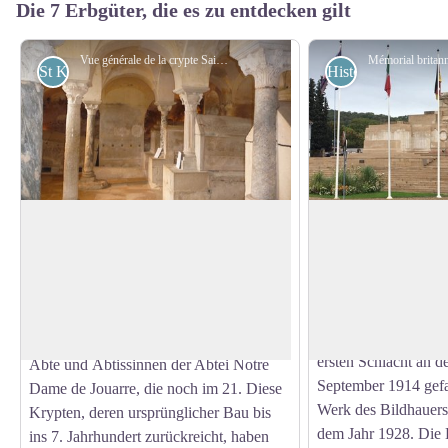
Die 7 Erbgüter, die es zu entdecken gilt
Vue générale de la crypte Saint-Paul - Association Colomban en Brie
St Kolumban
Historisch
Crypte Saint-Paul à Jouarre
Britisches Denkmal
Weltkrieg in La Fe
Die Krypten von Saint Paul und Saint
Gleich neben der Po
Ebregisile, die sich hinter dem Chevet
kommt man an dem D
View picture in full screen
der Pfarrkirche von Jouarre befinden,
dem die Namen von 
enthalten die Gräber und einige
Soldaten eingraviert 
Kenotaphe der Gründer und der ersten
ersten Schlacht an d
Äbte und Äbtissinnen der Abtei Notre
September 1914 gefal
Dame de Jouarre, die noch im 21. Diese
Werk des Bildhauer
Krypten, deren ursprünglicher Bau bis
dem Jahr 1928. Die
ins 7. Jahrhundert zurückreicht, haben