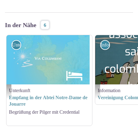
In der Nähe
6
Unterkunft
Information
Unterkunft
Information
Hébergement - Via Columbani
Amis St Colomban
Empfang in der Abtei Notre-Dame de
Vereinigung Colom
Jouarre
Begrüßung der Pilger mit Credential