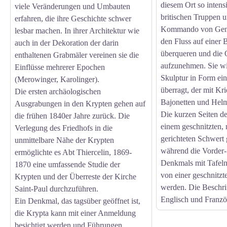
diesem Ort so intensi
viele Veränderungen und Umbauten
britischen Truppen 
erfahren, die ihre Geschichte schwer
Kommando von Gene
lesbar machen. In ihrer Architektur wie
den Fluss auf einer 
auch in der Dekoration der darin
überqueren und die 
enthaltenen Grabmäler vereinen sie die
aufzunehmen. Sie wi
Einflüsse mehrerer Epochen
Skulptur in Form ei
(Merowinger, Karolinger).
überragt, der mit Kr
Die ersten archäologischen
Bajonetten und Helm
Ausgrabungen in den Krypten gehen auf
Die kurzen Seiten d
die frühen 1840er Jahre zurück. Die
einem geschnitzten,
Verlegung des Friedhofs in die
gerichteten Schwert
unmittelbare Nähe der Krypten
während die Vorder-
ermöglichte es Abt Thiercelin, 1869-
Denkmals mit Tafeln 
1870 eine umfassende Studie der
von einer geschnitzt
Krypten und der Überreste der Kirche
werden. Die Beschri
Saint-Paul durchzuführen.
Englisch und Franzö
Ein Denkmal, das tagsüber geöffnet ist,
die Krypta kann mit einer Anmeldung
besichtigt werden und Führungen