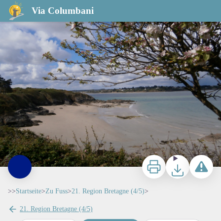
Via Columbani
Amis saint Colomban
Zu drucken
Herunterladen
Ein Probl
>>
Startseite
>
Zu Fuss
>
21. Region Bretagne (4/5)
>
21. Region Bretagne (4/5)