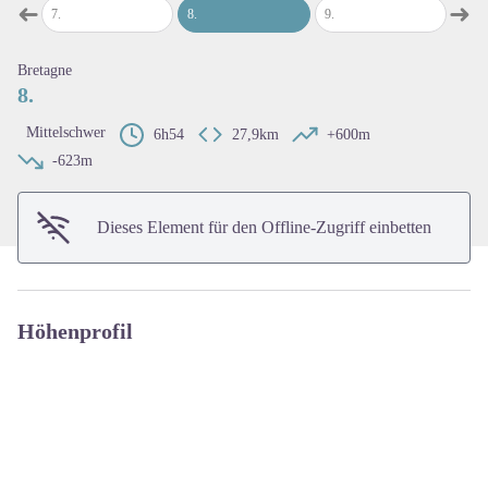
➜
➜
7
.
8
.
9
.
10
.
map.drawer.prev
map
Bretagne
View picture in full screen
8.
Mittelschwer
6h54
27,9km
+600m
-623m
Dieses Element für den Offline-Zugriff einbetten
Höhenprofil