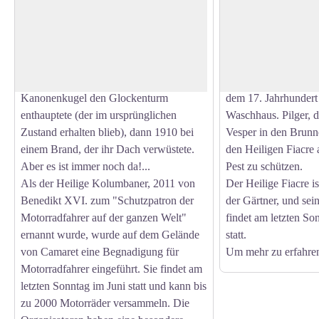
Diese Kapelle, die sich in der Furche des
Kapellen, deren älte
Camaret (ein natürlicher
Jahrhundert stamme
View picture in full screen
Kieselsteinrücken) befindet, wurde in
Zweiten Weltkriegs te
ihrer Höhe zweimal schwer beschädigt:
wurde es 1965 restau
zuerst 1694 durch die Engländer, deren
Kapelle befindet sic
Kanonenkugel den Glockenturm
dem 17. Jahrhundert
enthauptete (der im ursprünglichen
Waschhaus. Pilger, d
Zustand erhalten blieb), dann 1910 bei
Vesper in den Brunne
einem Brand, der ihr Dach verwüstete.
den Heiligen Fiacre 
Aber es ist immer noch da!...
Pest zu schützen.
Als der Heilige Kolumbaner, 2011 von
Der Heilige Fiacre i
Benedikt XVI. zum "Schutzpatron der
der Gärtner, und se
Motorradfahrer auf der ganzen Welt"
findet am letzten S
ernannt wurde, wurde auf dem Gelände
statt.
von Camaret eine Begnadigung für
Um mehr zu erfahren
Motorradfahrer eingeführt. Sie findet am
letzten Sonntag im Juni statt und kann bis
zu 2000 Motorräder versammeln. Die