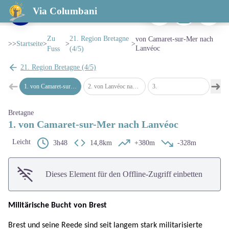
von Camaret-sur-Mer nach Lanvéoc
Zu drucken
Herunterladen
Ein Probl
Via Columbani
Le port de Camaret - Amis Bretons de Colomban
View picture in full screen
Zu
21. Region Bretagne
von Camaret-sur-Mer nach
>>
Startseite
>
>
>
Lanvéoc
Fuss
(4/5)
21. Region Bretagne (4/5)
➜
➜
1
.
von Camaret-sur-Mer nach Lanvéoc
2
.
von Lanvéoc nach Landévennec
3
.
4
.
map.drawer.prev
map
Bretagne
1. von Camaret-sur-Mer nach Lanvéoc
Leicht
3h48
14,8km
+380m
-328m
Dieses Element für den Offline-Zugriff einbetten
Militärische Bucht von Brest
Brest und seine Reede sind seit langem stark militarisierte