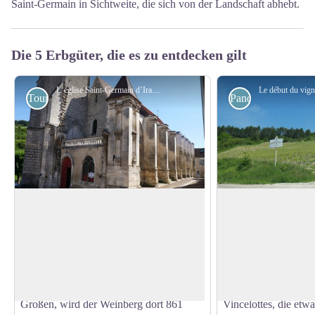
Saint-Germain in Sichtweite, die sich von der Landschaft abhebt.
Die 5 Erbgüter, die es zu entdecken gilt
L‘église Saint-Germain d’Irancy - Amis saint Colomban
Touristisch
Panoramasicht
St. Germain Kirche von Irancy
Weinberg von Iran
Das Dorf
Irinciacum
gehört seit dem 9.
Der Irancy, ist ein 
Jahrhundert den Mönchen der berühmten
mit kontrollierter H
View picture in full screen
Benediktinerabtei St. Germain d'Auxerre.
aus den Weinbergen
In einem Diplom (offizieller Akt) des
Sein Produktionsgebi
Kaisers Karl des Kahlen, Enkel Karls des
über die Gemeinden 
Großen, wird der Weinberg dort 861
Vincelottes, die etw