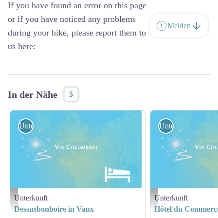
If you have found an error on this page
or if you have noticed any problems
Melden
during your hike, please report them to
us here:
In der Nähe
5
Unterkunft
Unterkunft
Unterkunft
Unterkunft
Hébergement - Via Columbani
Hébergement - Via Columb
Dessusbonboire in Vaux
Hôtel du Commerce