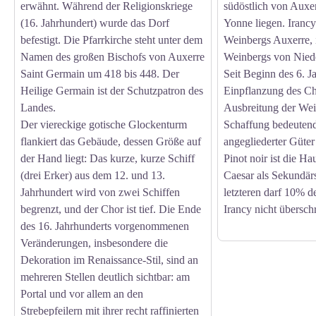
erwähnt. Während der Religionskriege
südöstlich von Auxe
(16. Jahrhundert) wurde das Dorf
Yonne liegen. Irancy 
befestigt. Die Pfarrkirche steht unter dem
Weinbergs Auxerre, 
Namen des großen Bischofs von Auxerre
Weinbergs von Nied
Saint Germain um 418 bis 448. Der
Seit Beginn des 6. J
Heilige Germain ist der Schutzpatron des
Einpflanzung des Ch
Landes.
Ausbreitung der Wei
Der viereckige gotische Glockenturm
Schaffung bedeutend
flankiert das Gebäude, dessen Größe auf
angegliederter Güter
der Hand liegt: Das kurze, kurze Schiff
Pinot noir ist die Ha
(drei Erker) aus dem 12. und 13.
Caesar als Sekundärs
Jahrhundert wird von zwei Schiffen
letzteren darf 10% 
begrenzt, und der Chor ist tief. Die Ende
Irancy nicht überschr
des 16. Jahrhunderts vorgenommenen
Veränderungen, insbesondere die
Dekoration im Renaissance-Stil, sind an
mehreren Stellen deutlich sichtbar: am
Portal und vor allem an den
Strebepfeilern mit ihrer recht raffinierten