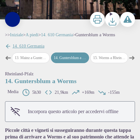
Stampa
Scaricare
Segnala u
>>
Iniziale
>
A piedi
>
14. 610 Germania
>
Guntersblum a Worms
14. 610 Germania
➜
➜
nza
13
.
Mainz a Guntersblum
14
.
Guntersblum a Worms
15
.
Worms a Rheingonheim
16
.
Rh
Passo precedente
Pass
Rheinland-Pfalz
14. Guntersblum a Worms
Media
5h30
21,9km
+169m
-155m
View picture in full screen
Incorpora questo articolo per accedervi offline
Piccole città e vigneti si susseguiranno durante questa tappa
prima di arrivare a Worms e al suo patrimonio che attende la