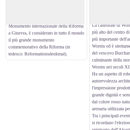
risalgono all'inizio de
View picture in full screen
Ernst Rietschel (il progetto generale e le
fine dell'epoca roma
statue di Lutero e John Wyclif) e
fu nominato nel 614.
inaugurato il 25 giugno 1868. Insieme al
La cattedrale di Wor
Monumento internazionale della Riforma
più alto del centro d
a Ginevra, è considerato in tutto il mondo
più importante dell'a
il più grande monumento
Worms ed è strettam
commemorativo della Riforma (in
del vescovo Burchar
tedesco: Reformationsdenkmal).
culminante della stori
Worms nei secoli XII
Ha un aspetto di rob
autorevolezza archit
l'impressione prodott
grande dignità e semp
dal colore rosso natur
arenaria utilizzata pe
Tra i principali eventi
si ricordano l'elezi
originario dell'Alsazi