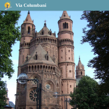
Guntersblum a Worms
Via Columbani
Cathédrale Saint-Pierre à Worms - Fransec Vernet Lopez