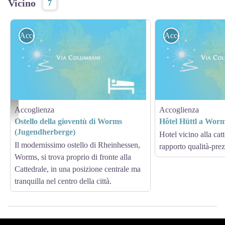
Vicino
7
Accoglienza
Accoglienza
Accoglienza
Accoglienza
Auberge de Jeunesse de Worms - geotrek Jean Lenormand
Ostello della gioventù di Worms
Hôtel Hüttl a Wor
(Jugendherberge)
Hotel vicino alla ca
Il modernissimo ostello di Rheinhessen,
rapporto qualità-pre
Worms, si trova proprio di fronte alla
Cattedrale, in una posizione centrale ma
tranquilla nel centro della città.