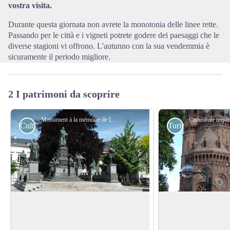
vostra visita.
Durante questa giornata non avrete la monotonia delle linee rette.
Passando per le città e i vigneti potrete godere dei paesaggi che le
diverse stagioni vi offrono. L'autunno con la sua vendemmia è
sicuramente il periodo migliore.
2 I patrimoni da scoprire
Monument à la mémoire de Luther - Wikimedia CommonsEmmanuel Giel
Culturali
Turistiche
Il Memoriale di Lutero a Worms
Cattedrale imperial
Worms
Il Memoriale di Lutero a Worms fu creato
Le origini della cat
in onore del riformatore Martin Lutero da