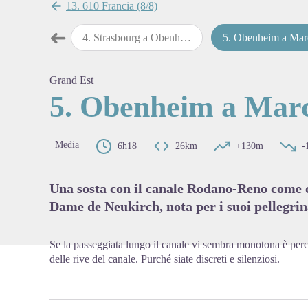
13. 610 Francia (8/8)
➜
Strasburgo
4
.
Strasbourg a Obenheim
5
.
Obenheim a Marckolsh
Passo precedente
View pi
Grand Est
5. Obenheim a Mar
Media
6h18
26km
+130m
-
Una sosta con il canale Rodano-Reno come 
Dame de Neukirch, nota per i suoi pellegrin
Se la passeggiata lungo il canale vi sembra monotona è perc
delle rive del canale. Purché siate discreti e silenziosi.