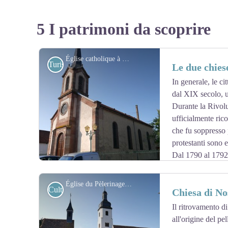
5 I patrimoni da scoprire
Église catholique à Obenheim - Les Amis de saint Colomban
Turistiche
Le due chie
In generale, le ci
dal XIX secolo, u
Durante la Rivoluz
ufficialmente rico
che fu soppresso p
protestanti sono e
Dal 1790 al 1792, 
Rivoluzione. I pastori hanno prestato il giuramento civ
rivoluzionarie. Ma nel 1793 il Terrore cadde anche sui p
Église du Pèlerinage Notre-Dame et Sainte Anne à Neunkirch - Les Amis de saint Colomban
Culturali
Chiesa di No
chiuse, e diversi pastori furono imprigionati. Il culto è s
Il ritrovamento di
all'origine del p
View picture in full screen