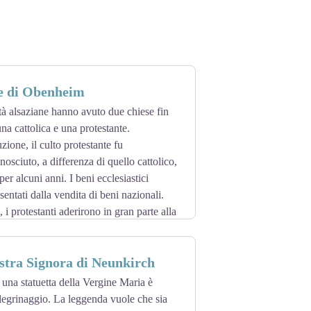
se di Obenheim
ttà alsaziane hanno avuto due chiese fin
na cattolica e una protestante.
ione, il culto protestante fu
nosciuto, a differenza di quello cattolico,
er alcuni anni. I beni ecclesiastici
sentati dalla vendita di beni nazionali.
i protestanti aderirono in gran parte alla
ico e molti erano membri di società
rotestanti, le cui chiese furono anch'esse
stra Signora di Neunkirch
tato ristabilito nel 1795.
 una statuetta della Vergine Maria è
ellegrinaggio. La leggenda vuole che sia