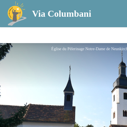
Via Columbani
Église du Pèlerinage Notre-Dame de Neunkirc