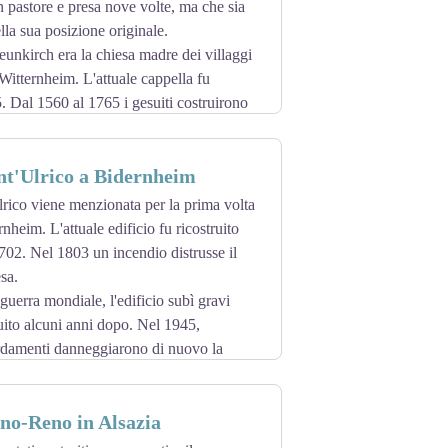
un pastore e presa nove volte, ma che sia
lla sua posizione originale.
unkirch era la chiesa madre dei villaggi
Witternheim. L'attuale cappella fu
5. Dal 1560 al 1765 i gesuiti costruirono
o del santuario.
nt'Ulrico a Bidernheim
lrico viene menzionata per la prima volta
nheim. L'attuale edificio fu ricostruito
702. Nel 1803 un incendio distrusse il
esa.
guerra mondiale, l'edificio subì gravi
ruito alcuni anni dopo. Nel 1945,
damenti danneggiarono di nuovo la
rassero fino al 1975.
no-Reno in Alsazia