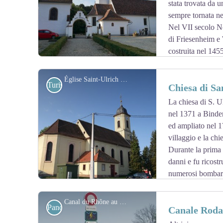
stata trovata da 
sempre tornata ne
Nel VII secolo Ne
di Friesenheim e 
costruita nel 145
l'attuale presbiterio e parteciparono al notevole svilupp
Vedere più
: Turismo Alsazia
Église Saint-Ulrich à Bidernheim - Les Amis de saint Colomban
Turistiche
Chiesa di Sa
La chiesa di S. U
nel 1371 a Binder
View picture in full screen
ed ampliato nel 1
villaggio e la chi
Durante la prima 
danni e fu ricost
numerosi bombar
chiesa. I lavori di restauro iniziarono nel 1945 e si prot
Canal du Rhône au Rhin - crdp-strasbourg
Panoramiche
Canale Roda