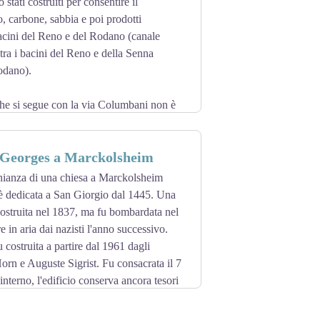
 stati costruiti per consentire il
 carbone, sabbia e poi prodotti
 bacini del Reno e del Rodano (canale
ra i bacini del Reno e della Senna
odano).
che si segue con la via Columbani non è
a per raggiungere il Reno, un canale a
t-Georges a Marckolsheim
perti alla navigazione. Naturalmente
nianza di una chiesa a Marckolsheim
olgono un ruolo sempre più importante
 è dedicata a San Giorgio dal 1445. Una
ostruita nel 1837, ma fu bombardata nel
el patrimonio alsaziano
re in aria dai nazisti l'anno successivo.
u costruita a partire dal 1961 dagli
Horn e Auguste Sigrist. Fu consacrata il 7
nterno, l'edificio conserva ancora tesori
l XII secolo e un dipinto del XVI secolo