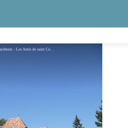
Église abbatiale Saint-Pierre et Saint-Paul à Ottmarsheim - Les Amis de saint Colomban