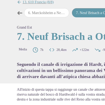
13. 610 Francia (8/8)
➜
arckolsheim
6
.
Marckolsheim a Neuf Brisach
7
.
Neuf Brisach a Ottmarsh
Passo precedente
View pi
Grand Est
7. Neuf Brisach a 
Media
7h
28,4km
+122m
-
Seguendo il canale di irrigazione di Hardt, i
coltivazioni in un bellissimo panorama dei 
di arrivare davanti all'atipica chiesa abba
All'inizio di questa tappa si raggiunge un canale che attrave
riserva naturale del bosco di Hardtwald è sulla vostra strada,
destra e la zona industriale sulle rive del Reno alla vostra sin