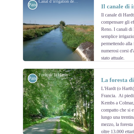
Canal d’irrigation de la Hardt et la Via Columbani à Bantzenheim - Les Amis de saint Colomban
Panoramiche
Il canale di 
all'affondamento della falda freatica, limita lo sviluppo d
costituito da sottobosco ceduo a bassa produttività, con
Il canale di Hardt
botanico. Alcune associazioni di piante della steppa son
compensare gli eff
View picture in full screen
nell'Europa dell'Est, in particolare nel bacino del Dan
Reno. I canali di
delle sue uniche stazioni francesi. I margini erbacei del
semplice irrigazio
sanguigno, il cui carattere continentale è illustrato dalla
permettendo alla 
poco diffusa in Francia.
numerosi corsi d'
Ulteriori informazioni:
Riserve naturali di Francia
stato attuale.
Ulteriori informazioni
: PHR Hebdo Rural
Forêt de la Hardt - Réserves naturelles de France
Panoramiche
La foresta d
L'Hardt (o Harth),
Francia. Ai piedi
View picture in full screen
Kembs a Colmar, t
compatto che si e
lungo una trentina
mezzo, la foresta 
oltre 13.000 ettari