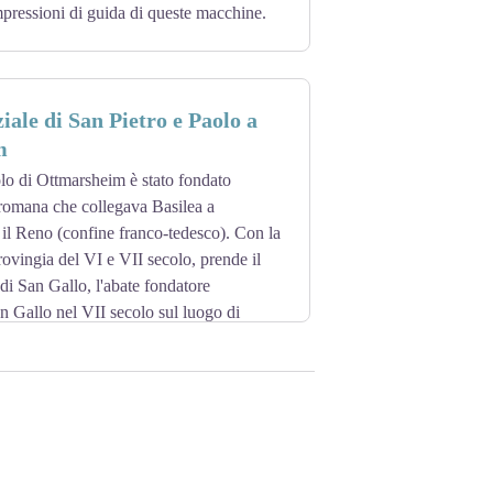
pressioni di guida di queste macchine.
iale di San Pietro e Paolo a
m
colo di Ottmarsheim è stato fondato
a romana che collegava Basilea a
il Reno (confine franco-tedesco). Con la
ovingia del VI e VII secolo, prende il
i San Gallo, l'abate fondatore
an Gallo nel VII secolo sul luogo di
an Colombano.
hiesa dell'XI secolo. Fondata da Rodolfo
, e dedicata agli apostoli di Cristo San
 per la sua notevole e rara architettura di
stiano, Bizantina, preromanica, carolingia
na dell'imperatore carolingio Carlo