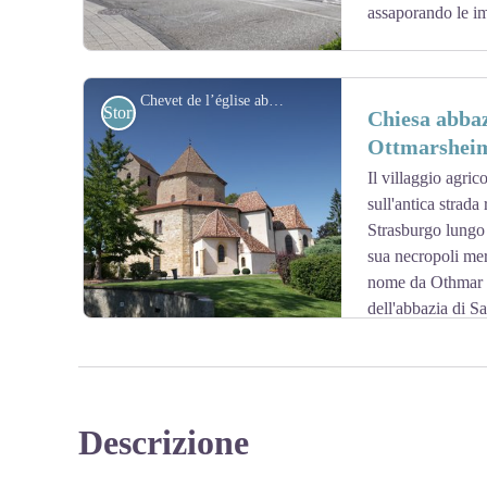
assaporando le im
Chevet de l’église abbatiale d’Ottmarsheim - Wikimedia Commons Ralph Hammann
Storici
Chiesa abbaz
Ottmarshei
Il villaggio agri
View picture in full screen
sull'antica strad
Strasburgo lungo 
sua necropoli mer
nome da Othmar d
dell'abbazia di S
sepoltura del monaco irlandese Gallo, compagno di S
La chiesa di San Pietro e Paolo a Ottmarsheim è una c
d'Altenburg, uno dei fondatori della Casa degli Asburgo
Pietro e San Paolo, è famosa in Alsazia e nell'Alto Reno
Descrizione
una chiesa a pianta centrale ottagonale in stile paleocri
View picture in full screen
e ottoniana, ispirata alla Cappella Palatina di Aquisgra