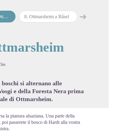
➜
eim
8
.
Ottmarsheim a Bâsel
Passo successivo
cture in full screen
Ottmarsheim
93m
 boschi si alternano alle
Vosgi e della Foresta Nera prima
ziale di Ottmarsheim.
rsa la pianura alsaziana. Una parte della
 poi passerete il bosco di Hardt alla vostra
istra.