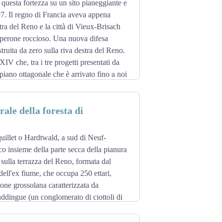
questa fortezza su un sito pianeggiante e
gnifiche porte che simboleggiassero la
97. Il regno di Francia aveva appena
in-Mansart. Fino al 1792 il frontespizio
stra del Reno e la città di Vieux-Brisach
all'aquila imperiale tedesca. Gravemente
sperone roccioso. Una nuova difesa
mantenuto il suo carattere originale.
truita da zero sulla riva destra del Reno.
IV che, tra i tre progetti presentati da
piano ottagonale che è arrivato fino a noi
scavato appositamente fino ai Vosgi per
ale della foresta di
fanteria, insieme alla muratura e
to di un concorso dell'Accademia di
uillet o Hardtwald, a sud di Neuf-
no l'organizzazione interna: fornire una
co insieme della parte secca della pianura
battimento e di attività civile si
 sulla terrazza del Reno, formata dal
dell'ex fiume, che occupa 250 ettari,
n
ione grossolana caratterizzata da
uddingue (un conglomerato di ciottoli di
ovosità (da 500 a 550 mm all'anno) e