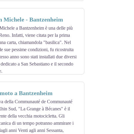
uenau. L'Hardt di oggi è il residuo di un
 due secoli, 1000 dei quali sono andati
an Michele - Bantzenheim
la Guerra dei Trent'anni. Proprietà dello
 Michele a Bantzenheim è una delle più
ura 2000.
Reno. Infatti, viene citata per la prima
 una carta, chiamandola "basilica". Nel
le sue pessime condizioni, fu ricostruita
esso anno sono stati installati due diversi
 è dedicato a San Sebastiano e il secondo
e.
a messa di mezzanotte del 1900, iniziò la
colpita da un bombardamento e fu
 moto a Bantzenheim
ativa della Communauté de Communauté
Rhin Sud, "La Grange à Bécanes" è il
te della vecchia motocicletta. Gli
canica di un tempo potranno ammirare i
dagli anni Venti agli anni Sessanta,