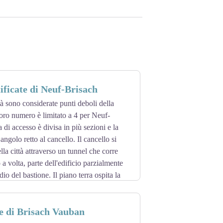
tificate di Neuf-Brisach
tà sono considerate punti deboli della
 loro numero è limitato a 4 per Neuf-
 di accesso è divisa in più sezioni e la
angolo retto al cancello. Il cancello si
ella città attraverso un tunnel che corre
 a volta, parte dell'edificio parzialmente
io del bastione. Il piano terra ospita la
i turno e una prigione. Al primo piano c'è
onale. Nel XIX secolo, l'interno del
e di Brisach Vauban
o. Dopo il 1870, fu usato come club per