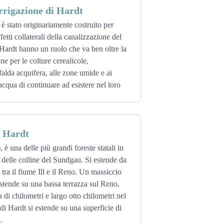
irrigazione di Hardt
egli alberi. Il risultato è un bosco rado,
 radure naturali di eccezionale interesse
 è stato originariamente costruito per
o simili a quelle che si trovano
etti collaterali della canalizzazione del
ubio. L'adonis vernale, ad esempio, ha una
 Hardt hanno un ruolo che va ben oltre la
le praterie secche ospitano orli di geranio
ne per le colture cerealicole,
 presenza della fraxinella, un'altra pianta
falda acquifera, alle zone umide e ai
acqua di continuare ad esistere nel loro
i Hardt
 è una delle più grandi foreste statali in
 delle colline del Sundgau. Si estende da
ra il fiume Ill e il Reno. Un massiccio
stende su una bassa terrazza sul Reno,
 di chilometri e largo otto chilometri nel
di Hardt si estende su una superficie di
.