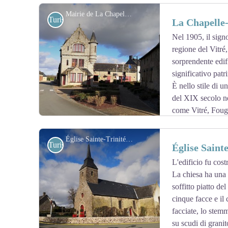
Mairie de La Chapelle Erbée - Amis saint Colomban
Turistiche
La Chapelle
Nel 1905, il signor
regione del Vitré
View picture in full screen
sorprendente edif
significativo pat
È nello stile di u
del XIX secolo ne
come Vitré, Foug
Église Sainte-Trinité à Launey-Villiers - Amis saint Colomban
Turistiche
Église Saint
L'edificio fu cost
La chiesa ha una 
View picture in full screen
soffitto piatto de
cinque facce e il 
facciate, lo stem
su scudi di granit