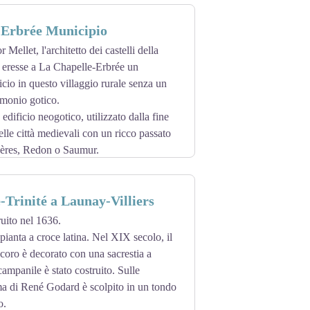
-Erbrée Municipio
 Mellet, l'architetto dei castelli della
, eresse a La Chapelle-Erbrée un
icio in questo villaggio rurale senza un
rimonio gotico.
n edificio neogotico, utilizzato dalla fine
lle città medievali con un ricco passato
ères, Redon o Saumur.
e-Trinité a Launay-Villiers
ruito nel 1636.
pianta a croce latina. Nel XIX secolo, il
l coro è decorato con una sacrestia a
campanile è stato costruito. Sulle
ma di René Godard è scolpito in un tondo
o.