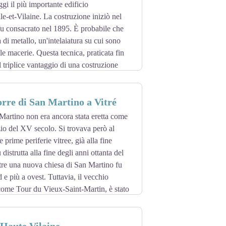
ssanta.
i il più importante edificio
le-et-Vilaine. La costruzione iniziò nel
 fu consacrato nel 1895. È probabile che
ia di metallo, un'intelaiatura su cui sono
lle macerie. Questa tecnica, praticata fin
l triplice vantaggio di una costruzione
orre di San Martino a Vitré
Martino non era ancora stata eretta come
izio del XV secolo. Si trovava però al
e prime periferie vitree, già alla fine
 distrutta alla fine degli anni ottanta del
re una nuova chiesa di San Martino fu
d e più a ovest. Tuttavia, il vecchio
come Tour du Vieux-Saint-Martin, è stato
rri del castello e quello delle Bridole, è
to particolare.