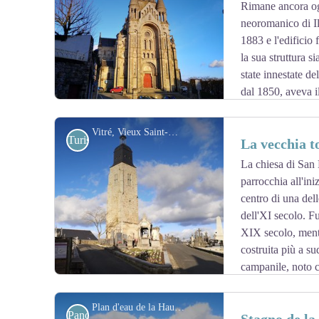
sala del burro in ghisa e mattoni, distrutta negli anni Se
Rimane ancora ogg
View picture in full screen
Fonte sito web della città di Vitré
neoromanico di Il
1883 e l'edificio
la sua struttura s
state innestate de
dal 1850, aveva i
veloce, economica e solida.
Vitré, Vieux Saint-Martin, Entrée du cimetière - Amis saint Colomban
Turistiche
La vecchia t
La chiesa di San 
parrocchia all'in
View picture in full screen
centro di una dell
dell'XI secolo. Fu
XIX secolo, ment
costruita più a su
campanile, noto 
conservato.
Insieme agli altri tre campanili della città, con le alte to
Plan d'eau de la Haute Vilaine - Amis saint Colomban
Panoramiche
uno dei monumenti che danno a Vitré una silhouette mol