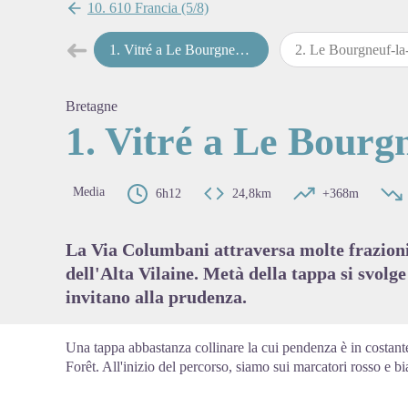
10. 610 Francia (5/8)
➜
1
.
Vitré a Le Bourgneuf-la-Forêt
2
.
Le Bourgneuf-la-Forêt a Chail
Passo precedente
View pi
Bretagne
1. Vitré a Le Bourg
Media
6h12
24,8km
+368m
La Via Columbani attraversa molte frazioni 
dell'Alta Vilaine. Metà della tappa si svolg
invitano alla prudenza.
Una tappa abbastanza collinare la cui pendenza è in costan
Forêt. All'inizio del percorso, siamo sui marcatori rosso e b