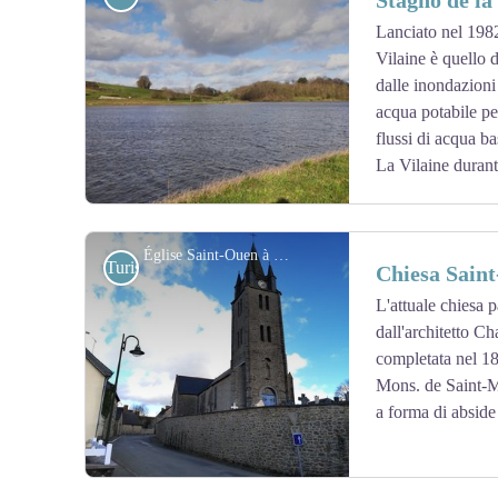
Stagno de la
Lanciato nel 1982,
Vilaine è quello 
View picture in full screen
dalle inondazioni 
acqua potabile per
flussi di acqua ba
La Vilaine durante
Église Saint-Ouen à La Chapelle-Erbée - Amis saint Colomban
Turistiche
Chiesa Sain
L'attuale chiesa p
dall'architetto Ch
View picture in full screen
completata nel 1
Mons. de Saint-M
a forma di abside 