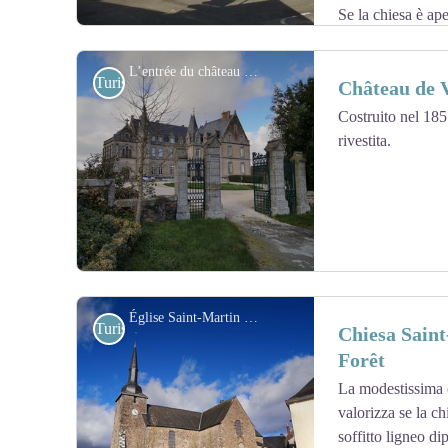
Se la chiesa è ape
ai Morti della Grande Guerra.
L’entrée du château de Villiers - Amis saint Colomban
Turistiche
Château de V
Costruito nel 1857
rivestita.
View picture in full screen
Église Saint-Martin à Bourgneuf-la-Forêt - Amis saint Colomban
Turistiche
Chiesa Saint
Forêt
La modestissima 
View picture in full screen
valorizza se la chi
soffitto ligneo d