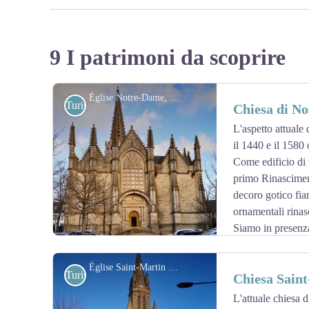
9 I patrimoni da scoprire
Église Notre-Dame, façade - Amis saint Colomban
Turistiche
Chiesa di No
L'aspetto attuale 
il 1440 e il 1580
Come edificio di t
primo Rinasciment
decoro gotico fi
ornamentali rinasc
Siamo in presenza
la moltiplicazione dei timpani sulle navate laterali, trafi
risplendere più ampiamente su un edificio senza finestre
Église Saint-Martin à Vitré - Amis saint Colomban
Turistiche
Chiesa Saint
La facciata principale, sul lato ovest, è meno elaborata d
mascherata dalla Grande Sala del Tessuto, in legno, sos
L'attuale chiesa 