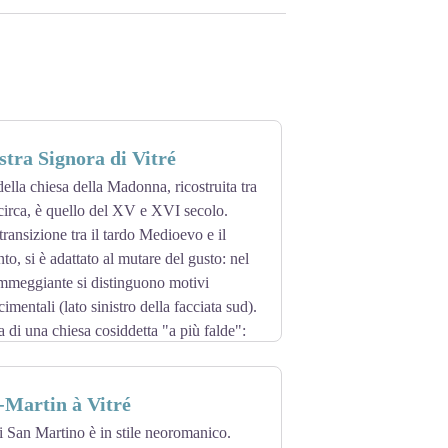
stra Signora di Vitré
della chiesa della Madonna, ricostruita tra
 circa, è quello del XV e XVI secolo.
ransizione tra il tardo Medioevo e il
o, si è adattato al mutare del gusto: nel
ammeggiante si distinguono motivi
imentali (lato sinistro della facciata sud).
 di una chiesa cosiddetta "a più falde":
tti da ampie finestre, permette alla luce di
 alte.
-Martin à Vitré
i quella sul lato sud. Era infatti
tituita dopo l'incendio del 1886 da una
di San Martino è in stile neoromanico.