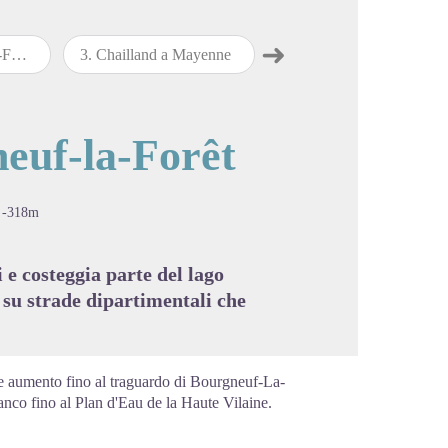
➜
land
3
.
Chailland a Mayenne
4
.
Mayenne a Villaines-la-Juhel
Passo successivo
cture in full screen
neuf-la-Forêt
-318m
e costeggia parte del lago
e su strade dipartimentali che
te aumento fino al traguardo di Bourgneuf-La-
ianco fino al Plan d'Eau de la Haute Vilaine.