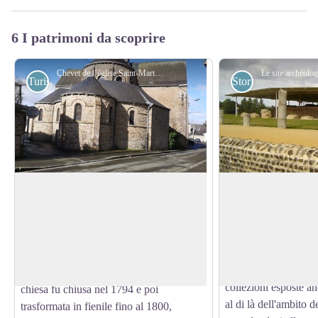
6 I patrimoni da scoprire
Chevet de l’église Saint-Martin à Mayenne - Amis saint Colomban
Turistiche
Storici
Chiesa di Saint Martin a Mayenne
Museo Archeologico
Jublains.
Secondo padre Angot, la chiesa era un
Il museo, inaugurato
tempo annessa a un monastero e le sue
delle opere qui espo
View picture in full screen
origini potrebbero risalire al IX secolo.
vecchi scavi effettuat
Tuttavia, la chiesa attuale non è anteriore
depositi dei musei 
all'XI secolo. Durante la Rivoluzione, la
collezioni esposte a
chiesa fu chiusa nel 1794 e poi
al di là dell'ambito d
trasformata in fienile fino al 1800,