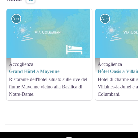
Accoglienza
Accoglienza
Accoglienza
Accoglienza
Hébergement - Via Columbani
Hébergement - Via Columb
Grand Hôtel a Mayenne
Hôtel Oasis a Villa
Ristorante dell'hotel situato sulle rive del
Hotel di charme situat
fiume Mayenne vicino alla Basilica di
Villaines-la-Juhel e 
Notre-Dame.
Columbani.