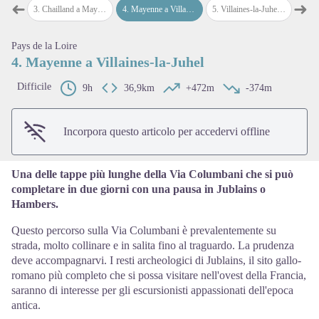
➜
➜
lland
3
.
Chailland a Mayenne
4
.
Mayenne a Villaines-la-Juhel
5
.
Villaines-la-Juhel a Pré-en-Pail
6
.
Pré
Passo precedente
Pass
Pays de la Loire
View picture in full screen
4. Mayenne a Villaines-la-Juhel
Difficile
9h
36,9km
+472m
-374m
Incorpora questo articolo per accedervi offline
Una delle tappe più lunghe della Via Columbani che si può
completare in due giorni con una pausa in Jublains o
Hambers.
Questo percorso sulla Via Columbani è prevalentemente su
strada, molto collinare e in salita fino al traguardo. La prudenza
deve accompagnarvi. I resti archeologici di Jublains, il sito gallo-
romano più completo che si possa visitare nell'ovest della Francia,
saranno di interesse per gli escursionisti appassionati dell'epoca
antica.