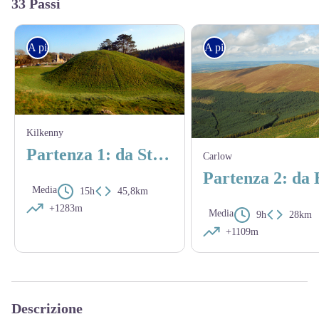
33 Passi
A piedi
A piedi
Kilkenny
Partenza 1: da St Mullins a Myshall via Mount Leinster
Carlow
Media
15h
45,8km
+1283m
Media
9h
28km
+1109m
Descrizione